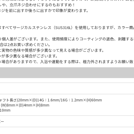
ルや、立爪ネジ合わせにするのもおすすめ！
ネジを前に出すか後ろに出すかで印象が変わります。
すべてサージカルステンレス（SUS316L）を使用しておりますが、カラー
り個人差がございます。また、使用頻度によりコーティングの退色、剥離する
合は2点お買い求めください。
と実物の色味や質感が多少異なって見える場合がございます。
ンが多少異なる場合がございます。
う場合がありますので、入浴や運動をする際は、極力外されますようお願い致
：(シャフト長さ)20mm×(D)14G：1.6mm/16G：1.2mm×(H)60mm
)8mm×(D)4mm×(H)8mm
10mm
バー