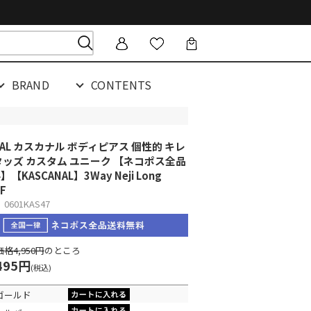
BRAND
CONTENTS
NAL カスカナル ボディピアス 個性的 キレ
タッズ カスタム ユニーク 【ネコポス全品
料】
【KASCANAL】3Way Neji Long
WF
601KAS47
格4,950円
のところ
495円
(税込)
ゴールド