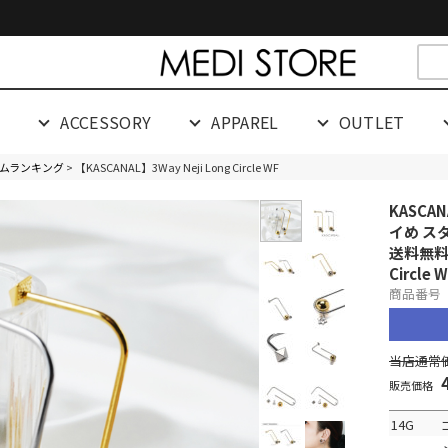
cespaceeeeeeeeeee
G
ACCESSORY
APPAREL
OUTLET
ムランキング
> 【KASCANAL】3Way Neji Long Circle WF
KASCA
イめ ス
送料無
Circle 
商品番号 0
当店通常価
販売価格
14G