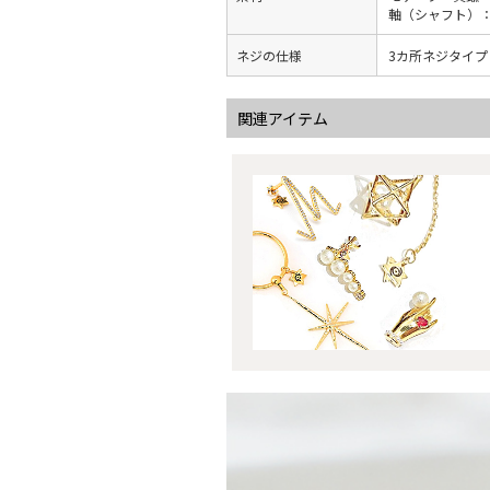
軸（シャフト）
ネジの仕様
3カ所ネジタイプ
関連アイテム