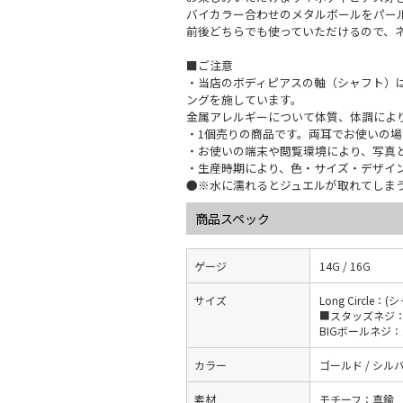
バイカラー合わせのメタルボールをパー
前後どちらでも使っていただけるので、
■ご注意
・当店のボディピアスの軸（シャフト）は
ングを施しています。
金属アレルギーについて体質、体調によ
・1個売りの商品です。両耳でお使いの場
・お使いの端末や閲覧環境により、写真
・生産時期により、色・サイズ・デザイ
●※水に濡れるとジュエルが取れてしま
商品スペック
ゲージ
14G / 16G
サイズ
Long Circle
■スタッズネジ：(W
BIGボールネジ：
カラー
ゴールド / シル
素材
モチーフ：真鍮