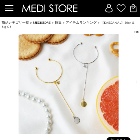
商品カテゴリ一覧
>
MEDISTORE
>
特集
>
アイテムランキング
> 【KASCANAL】Stick &
Big CB