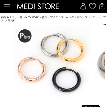
商品カテゴリ一覧
>
MEDISTORE
>
特集
>
アイテムランキング
> 細シンプルカチットピア
ス (片耳用)