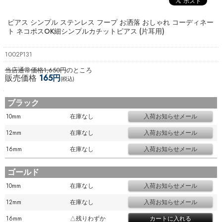
ピアス シンプル ステンレス フープ お洒落 おしゃれ コーディネー
ト ネコポスOK
細シンプルカチットピアス (片耳用)
1002P131
当店通常価格1,650円
のところ
販売価格
165円
(税込)
ブラック
10mm
在庫なし
12mm
在庫なし
16mm
在庫なし
ゴールド
10mm
在庫なし
12mm
在庫なし
16mm
△残りわずか