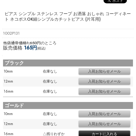
ピアス シンプル ステンレス フープ お洒落 おしゃれ コーディネー
ト ネコポスOK
細シンプルカチットピアス (片耳用)
1002P131
当店通常価格1,650円
のところ
販売価格
165円
(税込)
ブラック
10mm
在庫なし
12mm
在庫なし
16mm
在庫なし
ゴールド
10mm
在庫なし
12mm
在庫なし
16mm
△残りわずか