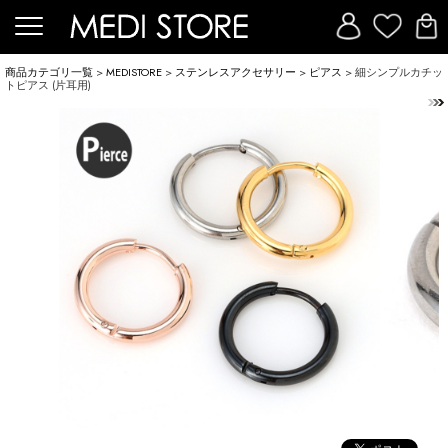
商品カテゴリ一覧
>
MEDISTORE
>
ステンレスアクセサリー
>
ピアス
> 細シンプルカチッ
トピアス (片耳用)