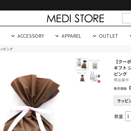
cespaceeeeeeeeeee
G
ACCESSORY
APPAREL
OUTLET
ラッピング
【クーポン
ギフト 
ピング
商品番号 
販売価格
ラッピ
数量