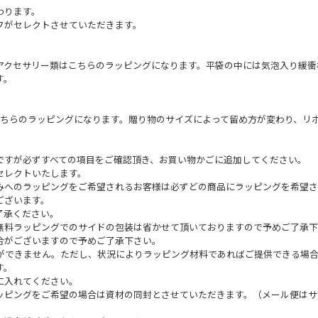
わります。
フがセレクトさせていただきます。
アクセサリー類はこちらのラッピングになります。平袋の中には気泡入り緩衝
す。
こちらのラッピングになります。贈り物のサイズによって留め方が変わり、リ
ですが必ずすべての項目をご確認頂き、お買い物かごに追加してください。
セレクトいたします。
みへのラッピングをご希望されるお客様は必ずどの商品にラッピングを希望さ
ございます。
了承ください。
無料ラッピングでのサイドの包装は省かせて頂いておりますので予めご了承下
合がございますので予めご了承下さい。
とができません。ただし、状況によりラッピング材料であればご提供できる場
す。
に入れてください。
ッピングをご希望の場合は資材の同封とさせていただきます。（メール便はサ