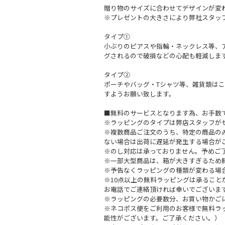
贈り物のサイズに合わせてデザインが変
※プレゼントの大きさにより弊社スタッ
タイプ①
小ぶりのピアスや指輪・ネックレス等、
グされるので破損などの心配も軽減しま
タイプ②
ポーチやバッグ・Tシャツ等、雑貨類は
すようお願い致します。
■無料のサービスとなります為、お手数
※ラッピングのタイプは弊店スタッフが
※複数商品ご注文のうち、特定の商品の
ない場合は出荷に遅延が発生する場合が
※のし対応は承っておりません。予めご
※一部大型商品は、箱が大きすぎるため
※予告なくラッピングの種類が変わる場
※10点以上の無料ラッピングは承るこ
お電話でご連絡頂ければ幸いでございま
※ラッピングの必要数分、お買い物かご
※ネコポス便をご利用のお客様で無料ラ
能性がございます。ご了承ください。）