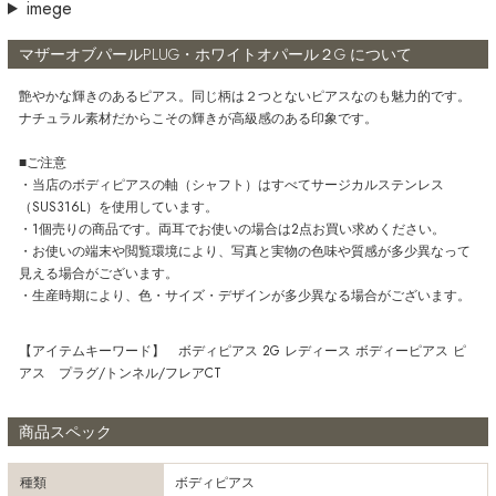
imege
マザーオブパールPLUG・ホワイトオパール２G について
艶やかな輝きのあるピアス。同じ柄は２つとないピアスなのも魅力的です。
ナチュラル素材だからこその輝きが高級感のある印象です。
■ご注意
・当店のボディピアスの軸（シャフト）はすべてサージカルステンレス
（SUS316L）を使用しています。
・1個売りの商品です。両耳でお使いの場合は2点お買い求めください。
・お使いの端末や閲覧環境により、写真と実物の色味や質感が多少異なって
見える場合がございます。
・生産時期により、色・サイズ・デザインが多少異なる場合がございます。
【アイテムキーワード】 ボディピアス 2G レディース ボディーピアス ピ
アス プラグ/トンネル/フレアCT
商品スペック
種類
ボディピアス