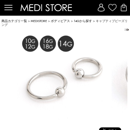
商品カテゴリ一覧
>
MEDISTORE
>
ボディピアス
>
14Gから探す
> キャプティブビーズリ
ング