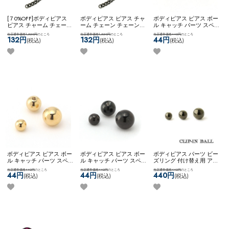
[７0%OFF]ボディピアス
ボディピアス ピアス チャ
ボディピアス ピアス ボー
ピアス チャーム チェーン
ーム チェーン チェーンド
ル キャッチ パーツ スペ
チェーンド 喜平#チェー
喜平#チェーンch ネコポ
アネジ ローズゴールド シ
当店通常価格1,320円
のところ
当店通常価格1,320円
のところ
当店通常価格440円
のところ
ンch ネコポスOK
【選べる
スOK
【選べるアクセサリ
ンプル アレンジ カスタム
132円
132円
44円
(税込)
(税込)
(税込)
アクセサリー】 ステンレ
ー】 ステンレス 喜平チャ
ネコポスOK
【16G＆18G
ス 喜平チャーム
ーム
共通ネジ】 スペアボール
ネジ (ローズゴールド)
ボディピアス ピアス ボー
ボディピアス ピアス ボー
ボディピアス パーツ ビー
ル キャッチ パーツ スペ
ル キャッチ パーツ スペ
ズリング 付け替え用 アレ
アネジ ゴールド シンプル
アネジ 黒 ブラック black
ンジ カスタム コーディネ
当店通常価格440円
のところ
当店通常価格440円
のところ
当店通常価格440円
のところ
アレンジ カスタム ネコポ
シンプル アレンジ カスタ
ート 黒 ブラック 4mm
44円
44円
440円
(税込)
(税込)
(税込)
スOK
【16G＆18G共通ネ
ム ネコポスOK
【16G＆
5mm 6mm ネコポスOK
ク
ジ】 スペアボールネジ
18G共通ネジ】 スペアボ
リップインボール (ブラッ
(ゴールド)
ールネジ (ブラック)
ク)