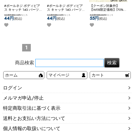
#ボールネジ ボディピア
#ボールネジ ボディピア
【クーポン対象外】
ス キャッチ 14G パーツ
ス キャッチ 14G パーツ
【WEB限定価格】[70%OF]
ネジ式 軟骨ピアス カスタ
ネジ式 軟骨ピアス カスタ
ボディピアス キャッチ ボ
当店通常価格440円
のところ
当店通常価格440円
のところ
当店通常価格550円
のところ
マイズ アレンジ ステンレ
マイズ アレンジ ステンレ
ール ネジ ジュエル 可愛
44円
44円
55円
(税込)
(税込)
(税込)
ス ネコポスOK
[ 14G ] スペ
ス ネコポスOK
[ 14G ] スペ
い アレンジ カスタム コ
アボールネジ (ゴールド)
アボールネジ (ローズゴー
ーディネート ネコポスOK
ルド)
一粒ジュエルネジ
1
商品検索
ホーム
マイページ
カート
ログイン
メルマガ申込/停止
特定商取引法に基づく表示
送料とお支払い方法について
個人情報の取扱いについて