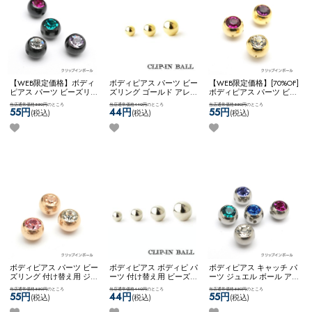
【WEB限定価格】ボディ
ボディピアス パーツ ビー
【WEB限定価格】[70%OF]
ピアス パーツ ビーズリン
ズリング ゴールド アレン
ボディピアス パーツ ビー
グ ジュエル 付け替え用
ジ カスタム コーディネー
ズリング 付け替え用 ジュ
当店通常価格550円
のところ
当店通常価格440円
のところ
当店通常価格550円
のところ
アレンジ カスタム コーデ
ト 定番 スタンダード
エル カスタム アレンジ
55円
44円
55円
(税込)
(税込)
(税込)
ィネート 黒 ブラック ネ
4mm 5mm 6mm ネコポス
コーディネート ネコポス
コポスOK
ジュエルクリッ
OK
クリップインボール
OK
ジュエルクリップイン
プインボール
(ゴールド)
ボール
ボディピアス パーツ ビー
ボディピアス ボディピ パ
ボディピアス キャッチ パ
ズリング 付け替え用 ジュ
ーツ 付け替え用 ビーズリ
ーツ ジュエル ボール ア
エル カスタム アレンジ
ング 定番 スタンダード
レンジ カスタム コーディ
当店通常価格550円
のところ
当店通常価格440円
のところ
当店通常価格550円
のところ
コーディネート ネコポス
4mm 5mm 6mm 8mm ネ
ネート 可愛い かわいい
55円
44円
55円
(税込)
(税込)
(税込)
OK
ジュエルクリップイン
コポスOK
スペアクリップ
ネコポスOK
一粒ジュエル