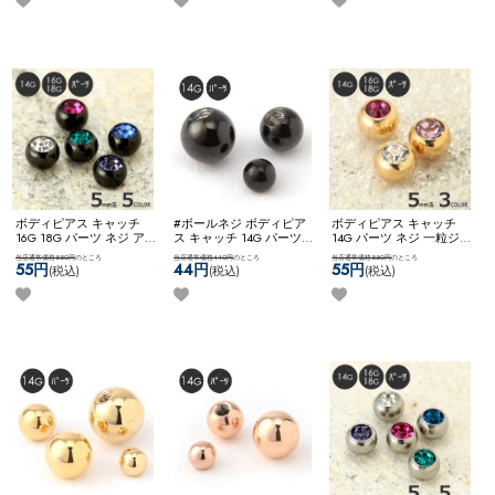
ボール
インボール (シルバー)
クリップインボール
ボディピアス キャッチ
#ボールネジ ボディピア
ボディピアス キャッチ
16G 18G パーツ ネジ アレ
ス キャッチ 14G パーツ
14G パーツ ネジ 一粒ジュ
ンジ カスタム コーディネ
ネジ式 軟骨ピアス アレン
エル ボールネジ アレンジ
当店通常価格550円
のところ
当店通常価格440円
のところ
当店通常価格550円
のところ
ート ブラック 黒 ネコポ
ジ カスタム カスタマイズ
カスタム ステンレス ネコ
55円
44円
55円
(税込)
(税込)
(税込)
スOK
一粒ジュエルネジ
ステンレス ネコポスOK
[
ポスOK
一粒ジュエルネジ
14G ] スペアボールネジ
(ブラック)