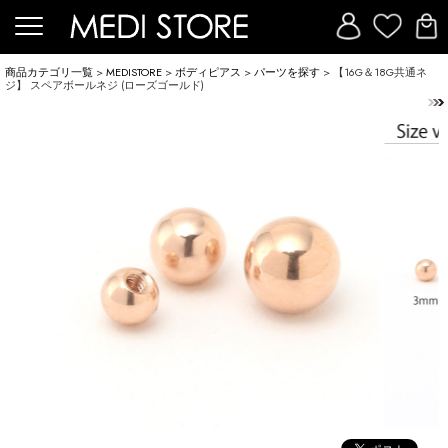
商品カテゴリ一覧
>
MEDISTORE
>
ボディピアス
>
パーツを探す
> 【16G＆18G共通ネ
ジ】 スペアボールネジ (ローズゴールド)