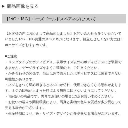
商品画像を見る
【16G・18G】ローズゴールドスペアネジについて
【お客様の声にお応えして商品化しました】お問い合わせも多くいただいて
いました16G・18G共通のスペアネジになります。目立たせたくない方には3
ｍｍサイズがおすすめです。
■ご注意
・リングタイプのボディピアス、表示サイズ以外のボディピアスには装着で
きません。ゲージサイズをよくご確認の上、ご注文ください。
・かみ合わせの関係で、当店以外で購入したボディピアスには装着できない
可能性があります。
・ネジをきつく締め過ぎるとネジ山が切れ、使用できなくなる恐れがありま
す。ネジの回転が止まった時点より無理に回さないようにしてください。
・1個売りの商品です。両耳でお使いの場合は2点お買い求めください。
・お使いの端末や閲覧環境により、写真と実物の色味や質感が多少異なって
見える場合がございます。
・生産時期により、色・サイズ・デザインが多少異なる場合がございます。