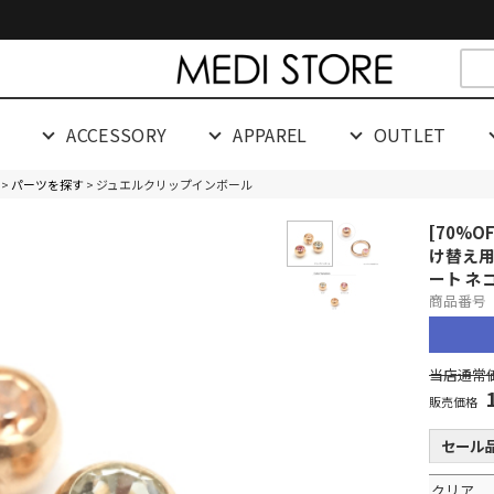
cespaceeeeeeeeeee
G
ACCESSORY
APPAREL
OUTLET
>
パーツを探す
> ジュエルクリップインボール
[70%O
け替え用
ート ネ
商品番号 0
当店通常価
販売価格
セール
クリア