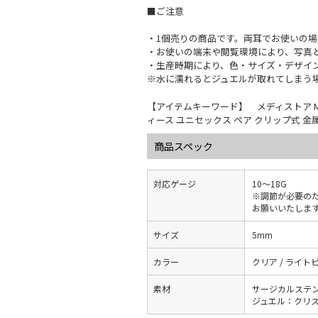
■ご注意
・1個売りの商品です。両耳でお使いの場
・お使いの端末や閲覧環境により、写真
・生産時期により、色・サイズ・デザイ
※水に濡れるとジュエルが取れてしまう
【アイテムキーワード】 メディストア MEDIS
ィース ユニセックス ペア クリップ式 金
商品スペック
対応ゲージ
10～18G
※調節が必要の
お願いいたしま
サイズ
5mm
カラー
クリア / ライトピ
素材
サージカルステ
ジュエル：クリ