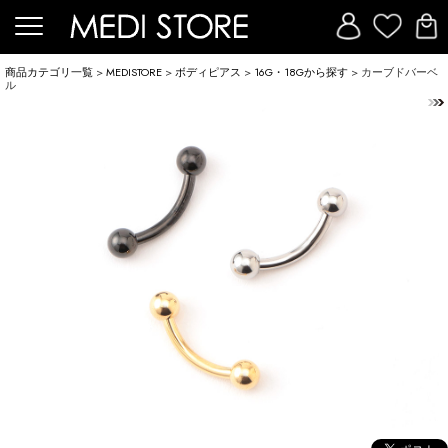
商品カテゴリ一覧
>
MEDISTORE
>
ボディピアス
>
16G・18Gから探す
> カーブドバーベ
ル