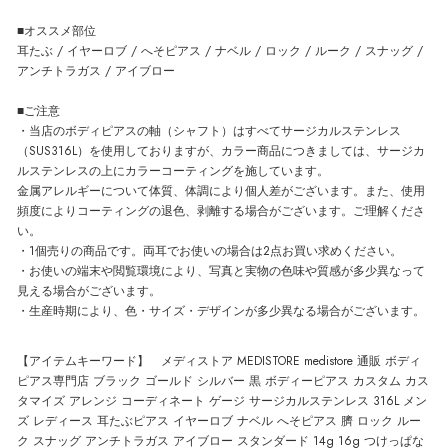
■オススメ部位
耳たぶ / イヤーロブ / へそピアス / ナベル / ロック / ルーク / スナッグ /
アンチトラガス / アイブロー
■ご注意
・当店のボディピアスの軸（シャフト）はすべてサージカルステンレス
（SUS316L）を使用しておりますが、カラー商品につきましては、サージカ
ルステンレスの上にカラーコーティングを施しています。
金属アレルギーについて体質、体調により個人差がございます。また、使用
頻度によりコーティングの退色、剥離する場合がございます。ご理解くださ
い。
・1個売りの商品です。両耳でお使いの場合は2点お買い求めください。
・お使いの端末や閲覧環境により、写真と実物の色味や質感が多少異なって
見える場合がございます。
・生産時期により、色・サイズ・デザインが多少異なる場合がございます。
【アイテムキーワード】 メディストア MEDISTORE medistore 通販 ボディ
ピアス専門店 ブラック ゴールド シルバー 黒 ボディーピアス カスタム カス
タマイズ アレンジ コーディネート ゲージ サージカルステンレス 316L メン
ズ レディース 耳たぶピアス イヤーロブ ナベル へそピアス 臍 ロック ルー
ク スナッグ アンチトラガス アイブロー スタンダード 14g 16g つけっぱな