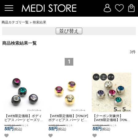
商品カテゴリ一覧
> 検索結果
並び替え
商品検索結果一覧
3
件
1
【WEB限定価格】ボディ
【WEB限定価格】[70%OF]
【クーポン対象外】
ピアス パーツ ビーズリン
ボディピアス パーツ ビー
【WEB限定価格】[70%OF]
グ ジュエル 付け替え用
ズリング 付け替え用 ジュ
ボディピアス キャッチ ボ
当店通常価格550円
のところ
当店通常価格550円
のところ
当店通常価格550円
のところ
アレンジ カスタム コーデ
エル カスタム アレンジ
ール ネジ ジュエル 可愛
55円
55円
55円
(税込)
(税込)
(税込)
ィネート 黒 ブラック ネ
コーディネート ネコポス
い アレンジ カスタム コ
コポスOK
ジュエルクリッ
OK
ジュエルクリップイン
ーディネート ネコポスOK