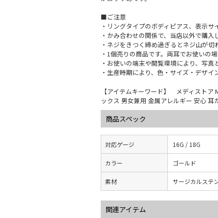
■ご注意
・リングタイプのボディピアス、表示サ
・かみ合わせの関係で、当店以外で購入
・ネジをきつく締め過ぎるとネジ山が切
・1個売りの商品です。両耳でお使いの場
・お使いの端末や閲覧環境により、写真
・生産時期により、色・サイズ・デザイ
【アイテムキーワード】 メディストア MEDIS
ックス 男女兼用 金属アレルギー 安心 耳
商品スペック
対応ゲージ
16G / 18G
カラー
ゴールド
素材
サージカルステ
関連アイテム