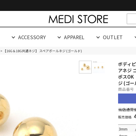
cespaceeeeeeeeeee
G
ACCESSORY
APPAREL
OUTLET
> 【16G＆18G共通ネジ】 スペアボールネジ (ゴールド)
ボディピ
アネジ 
ポスOK
ジ (ゴー
商品番号 0
当店通常価
販売価格
3mm
4mm