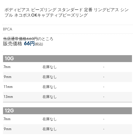
ボディピアス ビーズリング スタンダード 定番 リングピアス シン
プル ネコポスOK
キャプティブビーズリング
BPCA
当店通常価格660円
のところ
販売価格
66円
(税込)
10G
7mm
在庫なし
-
9mm
在庫なし
-
11mm
在庫なし
-
13mm
在庫なし
-
12G
7mm
在庫なし
-
9mm
在庫なし
-