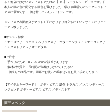
る！他店にはないメディストアだけの【14G】シークレットピアスです。日
本人の肌の色に同化する肌色を選びました。学校や職場でのシークレットピ
アスに最適です。1個は持っていたいアイテムです。
※ディスク表面部分がマット加工になりより目立ちにくいデザインにリニュ
ーアル致しました。
■オススメ部位
イヤーロブ / トラガス / へリックス / アウターコンク / インナーコンク /
インダストリアル / オービタル
■ご注意
・手作りのため、0.2～0.3mmの誤差があります。
・素材の性質上、長時間の装着はしないでください。
・1個売りの商品です。両耳でお使いの場合は2点お買い求めください。
【アイテムキーワード】 ボディピアス 肌色 トラガス メンズ レディース
レジェンド ボディーピアス ピアス メディストア
商品スペック