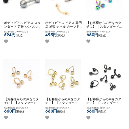
ボディピアス ピアス スタ
ボディピアス ピアス 専門
【お客様からの声をカタ
ンダード 定番 シンプル
店 通販 ナベル カーブド
チに】 【スタンダード】
かっこいい マット メンズ
バーベル 臍 へそピアス
チタンコーティング ボデ
当店通常価格1,980円
のところ
当店通常価格1,650円
のところ
当店通常価格2,200円
のところ
ライク ストレート ネコポ
ロック ルーク スナッグ
ィピアス ピアス スパイラ
594円
495円
660円
(税込)
(税込)
(税込)
スOK
【MULL】 ブラッシ
アンチトラガス アイブロ
ル ツイスト カスタム ア
ュバーベル
ー ネコポスOK
カーブドバ
レンジ 両ネジ ネコポス
ーベル
OK
【NEON】 [ チタン ]
スパイラルバーベル (レイ
ンボー)
【お客様からの声をカタ
【お客様からの声をカタ
【お客様からの声をカタ
チに】 【スタンダード】
チに】 【スタンダード】
チに】 【スタンダード】
チタンコーティング ボデ
ボディピアス ピアス スパ
ボディピアス ピアス スパ
当店通常価格2,200円
のところ
当店通常価格2,200円
のところ
当店通常価格2,200円
のところ
ィピアス ピアス スパイラ
イラル ツイスト カスタム
イラル ツイスト カスタム
660円
660円
660円
(税込)
(税込)
(税込)
ル ツイスト カスタム ア
アレンジ 両ネジ ネコポス
アレンジ 両ネジ ネコポス
レンジ 両ネジ ネコポス
OK
スパイラルバーベル
OK
スパイラルバーベル
OK
[ チタン ] スパイラルバ
(ゴールド)
(ブラック)
ーベル (ローズゴールド)