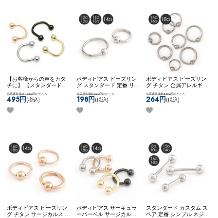
【お客様からの声をカタ
ボディピアス ビーズリン
ボディピアス ビーズリン
チに】 【スタンダード】
グ スタンダード 定番 リ
グ チタン 金属アレルギー
アレンジパーツ 弊社開発
ングピアス シンプル ネコ
対応 14G 16G 18G シンプ
当店通常価格1,650円
のところ
当店通常価格660円
のところ
当店通常価格880円
のところ
商品 耳たぶ用 WFアレン
ポスOK
キャプティブビー
ル ネコポスOK
[ チタン ]
495円
198円
264円
(税込)
(税込)
(税込)
ジ ネコポスOK
サーキュラ
ズリング
キャプティブビーズリン
ーナベル
グ
ボディピアス ビーズリン
ボディピアス サーキュラ
スタンダード カスタム ス
グ チタン サージカルステ
ーバーベル サージカルス
ペア 定番 シンプル ネジ