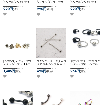
シンプル メンズピアス ユ
シンプル メンズピアス ユ
シンプル メンズピアス ユ
ニセックス 【ネコポス全
ニセックス 【ネコポス全
ニセックス 【ネコポス全
当店通常価格3,300円
のところ
当店通常価格3,300円
のところ
当店通常価格3,300円
のところ
品送料無料】
【edge】3ジ
品送料無料】
【edge】ク
品送料無料】
【edge】3ス
990円
990円
990円
(税込)
(税込)
(税込)
ュエル▲xコーン
ロススタッズ
パイク▲
[７0%OFF] ボディピアス
スタンダード カスタム ス
ボディピアス ピアス スタ
メタル シンプル 【ネコポ
ペア 定番 シンプル ネジ
ンダード 定番 シンプル
ス全品送料無料】
式キャッチ ネコポスOK
イ
かっこいい マット メンズ
当店通常価格4,950円
のところ
当店通常価格1,650円
のところ
当店通常価格880円
のところ
【SVstyle】broken stone &
ンダストリアルバーベル
ライク ビーズリング ネコ
1,485円
495円
264円
(税込)
(税込)
(税込)
bar
(シルバー)
ポスOK
【MULL】 ブラッ
シュビーズリング