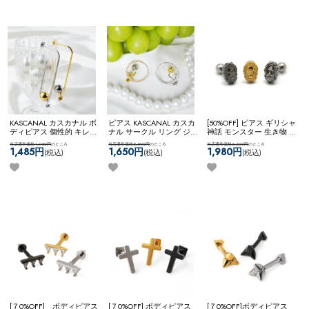
ー ネコポスOK
カーブドバ
ーベル
KASCANAL カスカナル ボ
ピアス KASCANAL カスカ
[50%OFF] ピアス ギリシャ
ディピアス 個性的 キレイ
ナル サークル リング ジ
神話 モンスター 生き物 1
め スタッズ カスタム ユ
ュエル キラキラ キレイめ
つ目 妖怪 キュクロプス
当店通常価格4,950円
のところ
当店通常価格5,500円
のところ
当店通常価格6,600円
のところ
ニーク 【ネコポス全品送
大ぶりピアス 個性的 【ネ
個性的 ゴシック シルバー
1,485円
1,650円
1,980円
(税込)
(税込)
(税込)
料無料】
【KASCANAL】
コポス全品送料無料】
925 【ネコポス全品送料
3Way Neji Long Circle WF
【KASCANAL】
無料】
【神話】キュクロ
ShiningCircleZ
プスバーベル
[７0%OFF] ボディピアス
[７0%OFF] ボディピアス
[７0%OFF]ボディピアス