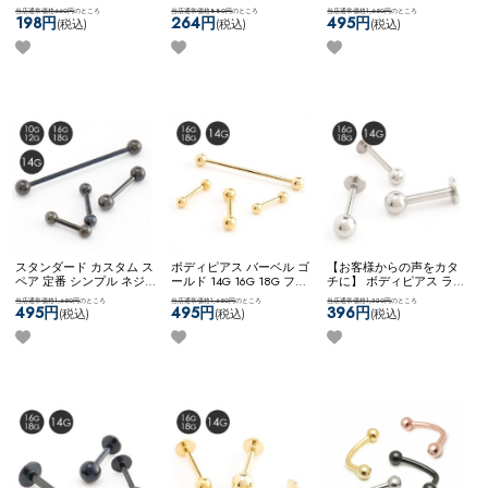
ンレス 金属アレルギー対
テンレス 金属アレルギー
式キャッチ ネコポスOK
バ
当店通常価格660円
のところ
当店通常価格880円
のところ
当店通常価格1,650円
のところ
応 14G 16G 18G シンプル
対応 14G 16G 18G シンプ
ーベル (シルバー)
198円
264円
495円
(税込)
(税込)
(税込)
可愛い ネコポスOK
キャプ
ル ネコポスOK
サーキュラ
ティブビーズリング (ロー
ーバーベル
ズゴールド)
スタンダード カスタム ス
ボディピアス バーベル ゴ
【お客様からの声をカタ
ペア 定番 シンプル ネジ
ールド 14G 16G 18G ファ
チに】 ボディピアス ラブ
式キャッチ ネコポスOK
バ
ーストピアス サージカル
レット カスタム アレンジ
当店通常価格1,650円
のところ
当店通常価格1,650円
のところ
当店通常価格1,320円
のところ
ーベル (ブラック)
ステンレス シンプル ネコ
サージカルステンレス
495円
495円
396円
(税込)
(税込)
(税込)
ポスOK
バーベル (ゴール
2way ネコポスOK
ラブレ
ド)
ット (シルバー)