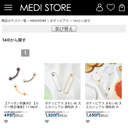
商品カテゴリ一覧
>
MEDISTORE
>
ボディピアス
> 14Gから探す
並び替え
14Gから探す
1
【クーポン対象外】【カ
ボディピアス きれいめ 大
ボディピアス きれいめ 大
ラー限定価格】[７0%OFF]
人カジュアル 個性的 きれ
人カジュアル 個性的 きれ
ボディピアス ピアス 専門
いめファッション 【ネコ
いめファッション 【ネコ
当店通常価格1,650円
のところ
当店通常価格4,400円
のところ
当店通常価格5,500円
のところ
店 通販 ナベル カーブド
ポス全品送料無料】
ポス全品送料無料】
495円
1,320円
1,650円
(税込)
(税込)
(税込)
バーベル 臍 へそピアス
【KASCANAL】Virtical
【KASCANAL】Stick & Big
ロック ルーク スナッグ
Circ WF
CB
アンチトラガス アイブロ