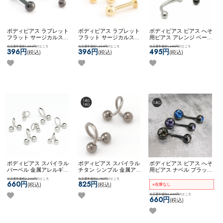
ボディピアス ラブレット
ボディピアス ラブレット
ボディピアス ピアス へそ
フラット サージカルステ
フラット サージカルステ
用ピアス アレンジ ベース
ンレス ブラック シンプル
ンレス ゴールド シンプル
アイテム カスタム 自社開
当店通常価格1,320円
のところ
当店通常価格1,320円
のところ
当店通常価格1,650円
のところ
14G 16G 18G ネコポスOK
14G 16G 18G ネコポスOK
発商品 8mm 10mm ネコポ
396円
396円
495円
(税込)
(税込)
(税込)
ラブレット (ブラック)
ラブレット (ゴールド)
スOK
カーブドナベル
ボディピアス スパイラル
ボディピアス スパイラル
ボディピアス ピアス へそ
バーベル 金属アレルギー
チタン シンプル 金属アレ
用ピアス ナベル ブラック
対応 サージカルステンレ
ルギー対応 ネコポスOK
[
クリア ブルー ブラックダ
当店通常価格2,200円
のところ
当店通常価格2,750円
のところ
ス シンプル 両ネジタイプ
チタン ] スパイラルバー
イヤモンド フューシャ レ
660円
825円
(税込)
(税込)
×在庫なし
ネコポスOK
【お客様から
ベル
ッド ピンク ネコポスOK
の声をカタチに】【スタ
ダブルジュエルナベル (ブ
当店通常価格2,200円
のところ
660円
(税込)
ンダード】スパイラルバ
ラック)
ーベル