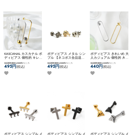
KASCANAL カスカナル ボ
ボディピアス メタル シン
ボディピアス きれいめ 大
ディピアス 個性的 キレイ
プル 【ネコポス全品送料
人カジュアル 個性的 きれ
め スタッズ カスタム ユ
無料】
【SVstyle】broken
いめファッション 【ネコ
当店通常価格4,950円
のところ
当店通常価格4,950円
のところ
当店通常価格4,400円
のところ
ニーク 【ネコポス全品送
stone & bar
ポス全品送料無料】
495円
495円
440円
(税込)
(税込)
(税込)
料無料】
【KASCANAL】
【KASCANAL】Virtical
3Way Neji Long Circle WF
Circ WF
ボディピアス シンプル メ
ボディピアス シンプル メ
ボディピアス シンプル メ