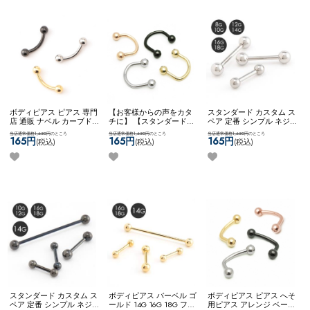
ボディピアス ピアス 専門
【お客様からの声をカタ
スタンダード カスタム ス
店 通販 ナベル カーブド
チに】 【スタンダード】
ペア 定番 シンプル ネジ
バーベル 臍 へそピアス
アレンジパーツ 弊社開発
式キャッチ ネコポスOK
バ
当店通常価格1,650円
のところ
当店通常価格1,650円
のところ
当店通常価格1,650円
のところ
ロック ルーク スナッグ
商品 耳たぶ用 WFアレン
ーベル (シルバー)
165円
165円
165円
(税込)
(税込)
(税込)
アンチトラガス アイブロ
ジ ネコポスOK
サーキュラ
ー ネコポスOK
カーブドバ
ーナベル
ーベル
スタンダード カスタム ス
ボディピアス バーベル ゴ
ボディピアス ピアス へそ
ペア 定番 シンプル ネジ
ールド 14G 16G 18G ファ
用ピアス アレンジ ベース