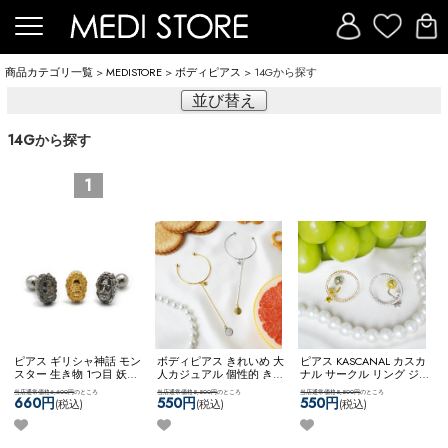
商品カテゴリ一覧
>
MEDISTORE
>
ボディピアス
> 14Gから探す
並び替え
14Gから探す
1
ピアス ギリシャ神話 モン
ボディピアス きれいめ 大
ピアス KASCANAL カスカ
スター 生き物 1つ目 妖怪
人カジュアル 個性的 きれ
ナル サークル リング ジ
キュクロプス 個性的 ゴシ
いめファッション 【ネコ
ュエル キラキラ キレイめ
当店通常価格6,600円
のところ
当店通常価格5,500円
のところ
当店通常価格5,500円
のところ
ック シルバー925 【ネコ
ポス全品送料無料】
大ぶりピアス 個性的 【ネ
660円
550円
550円
(税込)
(税込)
(税込)
ポス全品送料無料】
【神
【KASCANAL】Stick & Big
コポス全品送料無料】
話】キュクロプスバーベ
CB
【KASCANAL】
ル
ShiningCircleZ