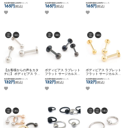
式キャッチ ネコポスOK
バ
ーストピアス サージカル
アイテム カスタム 自社開
当店通常価格1,650円
のところ
当店通常価格1,650円
のところ
当店通常価格1,650円
のところ
ーベル (ブラック)
ステンレス シンプル ネコ
発商品 8mm 10mm ネコポ
165円
165円
165円
(税込)
(税込)
(税込)
ポスOK
バーベル (ゴール
スOK
カーブドナベル
ド)
【お客様からの声をカタ
ボディピアス ラブレット
ボディピアス ラブレット
チに】 ボディピアス ラブ
フラット サージカルステ
フラット サージカルステ
レット カスタム アレンジ
ンレス ブラック シンプル
ンレス ゴールド シンプル
当店通常価格1,320円
のところ
当店通常価格1,320円
のところ
当店通常価格1,320円
のところ
サージカルステンレス
14G 16G 18G ネコポスOK
14G 16G 18G ネコポスOK
132円
132円
132円
(税込)
(税込)
(税込)
2way ネコポスOK
ラブレ
ラブレット (ブラック)
ラブレット (ゴールド)
ット (シルバー)