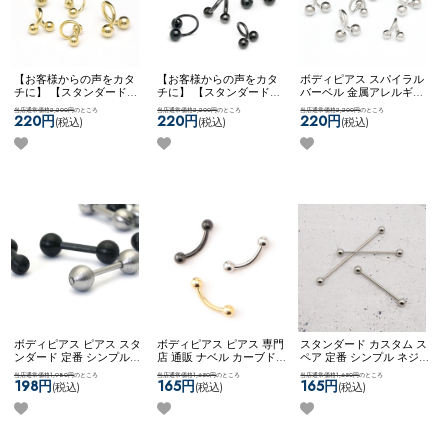
【お客様からの声をカタ
【お客様からの声をカタ
ボディピアス スパイラル
チに】 【スタンダード】
チに】 【スタンダード】
バーベル 金属アレルギー
ボディピアス ピアス スパ
ボディピアス ピアス スパ
対応 サージカルステンレ
当店通常価格2,200円
のところ
当店通常価格2,200円
のところ
当店通常価格2,200円
のところ
イラル ツイスト カスタム
イラル ツイスト カスタム
ス シンプル 両ネジタイプ
220円
220円
220円
(税込)
(税込)
(税込)
アレンジ 両ネジ ネコポス
アレンジ 両ネジ ネコポス
ネコポスOK
【お客様から
OK
スパイラルバーベル
OK
スパイラルバーベル
の声をカタチに】【スタ
(ゴールド)
(ブラック)
ンダード】スパイラルバ
ーベル
ボディピアス ピアス スタ
ボディピアス ピアス 専門
スタンダード カスタム ス
ンダード 定番 シンプル
店 通販 ナベル カーブド
ペア 定番 シンプル ネジ
かっこいい マット メンズ
バーベル 臍 へそピアス
式キャッチ ネコポスOK
イ
当店通常価格1,980円
のところ
当店通常価格1,650円
のところ
当店通常価格1,650円
のところ
ライク ストレート ネコポ
ロック ルーク スナッグ
ンダストリアルバーベル
198円
165円
165円
(税込)
(税込)
(税込)
スOK
【MULL】 ブラッシ
アンチトラガス アイブロ
(シルバー)
ュバーベル
ー ネコポスOK
カーブドバ
ーベル