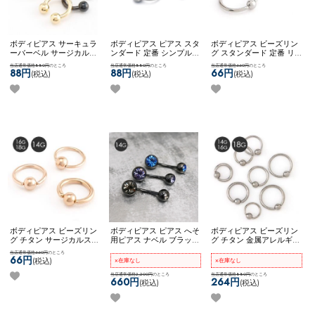
ボディピアス サーキュラ
ボディピアス ピアス スタ
ボディピアス ビーズリン
ーバーベル サージカルス
ンダード 定番 シンプル
グ スタンダード 定番 リ
テンレス 金属アレルギー
かっこいい マット メンズ
ングピアス シンプル ネコ
当店通常価格880円
のところ
当店通常価格880円
のところ
当店通常価格660円
のところ
対応 14G 16G 18G シンプ
ライク ビーズリング ネコ
ポスOK
キャプティブビー
88円
88円
66円
(税込)
(税込)
(税込)
ル ネコポスOK
サーキュラ
ポスOK
【MULL】 ブラッ
ズリング
ーバーベル
シュビーズリング
ボディピアス ビーズリン
ボディピアス ピアス へそ
ボディピアス ビーズリン
グ チタン サージカルステ
用ピアス ナベル ブラック
グ チタン 金属アレルギー
ンレス 金属アレルギー対
クリア ブルー ブラックダ
対応 14G 16G 18G シンプ
当店通常価格660円
のところ
応 14G 16G 18G シンプル
イヤモンド フューシャ レ
ル ネコポスOK
[ チタン ]
66円
(税込)
×在庫なし
×在庫なし
可愛い ネコポスOK
キャプ
ッド ピンク ネコポスOK
キャプティブビーズリン
ティブビーズリング (ロー
ダブルジュエルナベル (ブ
当店通常価格2,200円
のところ
グ
当店通常価格880円
のところ
660円
264円
(税込)
(税込)
ズゴールド)
ラック)