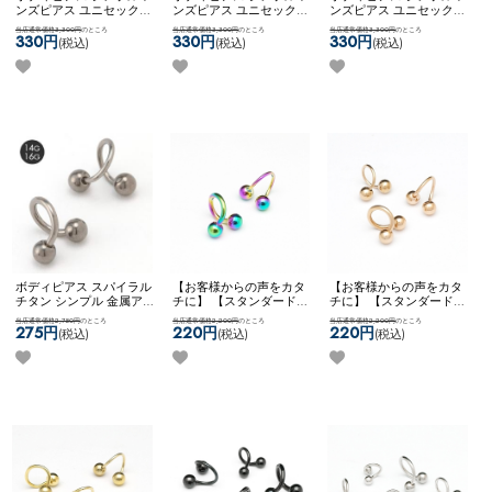
ンズピアス ユニセックス
ンズピアス ユニセックス
ンズピアス ユニセックス
【ネコポス全品送料無
【ネコポス全品送料無
【ネコポス全品送料無
当店通常価格3,300円
のところ
当店通常価格3,300円
のところ
当店通常価格3,300円
のところ
料】
【edge】3ジュエル
料】
【edge】クロススタ
料】
【edge】3スパイク▲
330円
330円
330円
(税込)
(税込)
(税込)
▲xコーン
ッズ
ボディピアス スパイラル
【お客様からの声をカタ
【お客様からの声をカタ
チタン シンプル 金属アレ
チに】 【スタンダード】
チに】 【スタンダード】
ルギー対応 ネコポスOK
[
チタンコーティング ボデ
チタンコーティング ボデ
当店通常価格2,750円
のところ
当店通常価格2,200円
のところ
当店通常価格2,200円
のところ
チタン ] スパイラルバー
ィピアス ピアス スパイラ
ィピアス ピアス スパイラ
275円
220円
220円
(税込)
(税込)
(税込)
ベル
ル ツイスト カスタム ア
ル ツイスト カスタム ア
レンジ 両ネジ ネコポス
レンジ 両ネジ ネコポス
OK
【NEON】 [ チタン ]
OK
[ チタン ] スパイラルバ
スパイラルバーベル (レイ
ーベル (ローズゴールド)
ンボー)