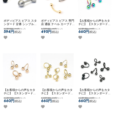
ボディピアス ピアス スタ
ボディピアス ピアス 専門
【お客様からの声をカタ
ンダード 定番 シンプル
店 通販 ナベル カーブド
チに】 【スタンダード】
かっこいい マット メンズ
バーベル 臍 へそピアス
チタンコーティング ボデ
当店通常価格1,980円
のところ
当店通常価格1,650円
のところ
当店通常価格2,200円
のところ
ライク ストレート ネコポ
ロック ルーク スナッグ
ィピアス ピアス スパイラ
594円
495円
660円
(税込)
(税込)
(税込)
スOK
【MULL】 ブラッシ
アンチトラガス アイブロ
ル ツイスト カスタム ア
ュバーベル
ー ネコポスOK
カーブドバ
レンジ 両ネジ ネコポス
ーベル
OK
【NEON】 [ チタン ]
スパイラルバーベル (レイ
ンボー)
【お客様からの声をカタ
【お客様からの声をカタ
【お客様からの声をカタ
チに】 【スタンダード】
チに】 【スタンダード】
チに】 【スタンダード】
チタンコーティング ボデ
ボディピアス ピアス スパ
ボディピアス ピアス スパ
当店通常価格2,200円
のところ
当店通常価格2,200円
のところ
当店通常価格2,200円
のところ
ィピアス ピアス スパイラ
イラル ツイスト カスタム
イラル ツイスト カスタム
660円
660円
660円
(税込)
(税込)
(税込)
ル ツイスト カスタム ア
アレンジ 両ネジ ネコポス
アレンジ 両ネジ ネコポス
レンジ 両ネジ ネコポス
OK
スパイラルバーベル
OK
スパイラルバーベル
OK
[ チタン ] スパイラルバ
(ゴールド)
(ブラック)
ーベル (ローズゴールド)