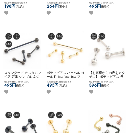
ンレス 金属アレルギー対
テンレス 金属アレルギー
式キャッチ ネコポスOK
バ
当店通常価格660円
のところ
当店通常価格880円
のところ
当店通常価格1,650円
のところ
応 14G 16G 18G シンプル
対応 14G 16G 18G シンプ
ーベル (シルバー)
198円
264円
495円
(税込)
(税込)
(税込)
可愛い ネコポスOK
キャプ
ル ネコポスOK
サーキュラ
ティブビーズリング (ロー
ーバーベル
ズゴールド)
スタンダード カスタム ス
ボディピアス バーベル ゴ
【お客様からの声をカタ
ペア 定番 シンプル ネジ
ールド 14G 16G 18G ファ
チに】 ボディピアス ラブ
式キャッチ ネコポスOK
バ
ーストピアス サージカル
レット カスタム アレンジ
当店通常価格1,650円
のところ
当店通常価格1,650円
のところ
当店通常価格1,320円
のところ
ーベル (ブラック)
ステンレス シンプル ネコ
サージカルステンレス
495円
495円
396円
(税込)
(税込)
(税込)
ポスOK
バーベル (ゴール
2way ネコポスOK
ラブレ
ド)
ット (シルバー)