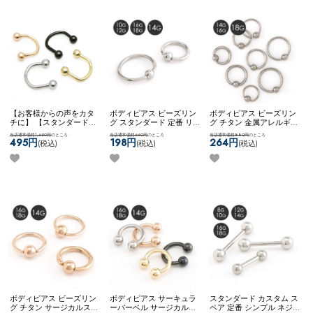
【お客様からの声をカタ
ボディピアス ビーズリン
ボディピアス ビーズリン
チに】 【スタンダード】
グ スタンダード 定番 リ
グ チタン 金属アレルギー
アレンジパーツ 弊社開発
ングピアス シンプル ネコ
対応 14G 16G 18G シンプ
当店通常価格1,650円
のところ
当店通常価格660円
のところ
当店通常価格880円
のところ
商品 耳たぶ用 WFアレン
ポスOK
キャプティブビー
ル ネコポスOK
[ チタン ]
495円
198円
264円
(税込)
(税込)
(税込)
ジ ネコポスOK
サーキュラ
ズリング
キャプティブビーズリン
ーナベル
グ
ボディピアス ビーズリン
ボディピアス サーキュラ
スタンダード カスタム ス
グ チタン サージカルステ
ーバーベル サージカルス
ペア 定番 シンプル ネジ