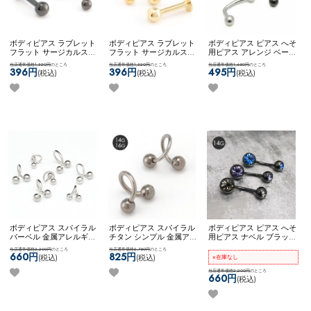
ボディピアス ラブレット
ボディピアス ラブレット
ボディピアス ピアス へそ
フラット サージカルステ
フラット サージカルステ
用ピアス アレンジ ベース
ンレス ブラック シンプル
ンレス ゴールド シンプル
アイテム カスタム 自社開
当店通常価格1,320円
のところ
当店通常価格1,320円
のところ
当店通常価格1,650円
のところ
14G 16G 18G ネコポスOK
14G 16G 18G ネコポスOK
発商品 8mm 10mm ネコポ
396円
396円
495円
(税込)
(税込)
(税込)
ラブレット (ブラック)
ラブレット (ゴールド)
スOK
カーブドナベル
ボディピアス スパイラル
ボディピアス スパイラル
ボディピアス ピアス へそ
バーベル 金属アレルギー
チタン シンプル 金属アレ
用ピアス ナベル ブラック
対応 サージカルステンレ
ルギー対応 ネコポスOK
[
クリア ブルー ブラックダ
当店通常価格2,200円
のところ
当店通常価格2,750円
のところ
ス シンプル 両ネジタイプ
チタン ] スパイラルバー
イヤモンド フューシャ レ
660円
825円
(税込)
(税込)
×在庫なし
ネコポスOK
【お客様から
ベル
ッド ピンク ネコポスOK
の声をカタチに】【スタ
ダブルジュエルナベル (ブ
当店通常価格2,200円
のところ
660円
(税込)
ンダード】スパイラルバ
ラック)
ーベル