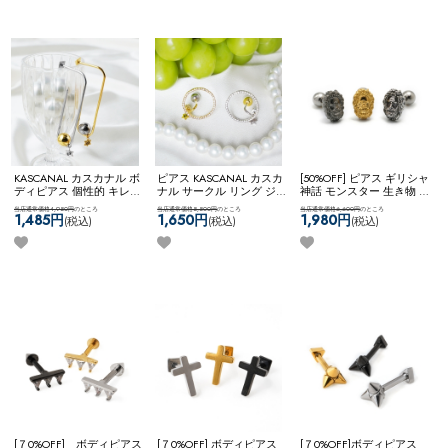
ー ネコポスOK
カーブドバ
ーベル
KASCANAL カスカナル ボ
ピアス KASCANAL カスカ
[50%OFF] ピアス ギリシャ
ディピアス 個性的 キレイ
ナル サークル リング ジ
神話 モンスター 生き物 1
め スタッズ カスタム ユ
ュエル キラキラ キレイめ
つ目 妖怪 キュクロプス
当店通常価格4,950円
のところ
当店通常価格5,500円
のところ
当店通常価格6,600円
のところ
ニーク 【ネコポス全品送
大ぶりピアス 個性的 【ネ
個性的 ゴシック シルバー
1,485円
1,650円
1,980円
(税込)
(税込)
(税込)
料無料】
【KASCANAL】
コポス全品送料無料】
925 【ネコポス全品送料
3Way Neji Long Circle WF
【KASCANAL】
無料】
【神話】キュクロ
ShiningCircleZ
プスバーベル
[７0%OFF] ボディピアス
[７0%OFF] ボディピアス
[７0%OFF]ボディピアス