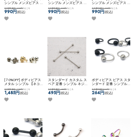
シンプル メンズピアス ユ
シンプル メンズピアス ユ
シンプル メンズピアス ユ
ニセックス 【ネコポス全
ニセックス 【ネコポス全
ニセックス 【ネコポス全
当店通常価格3,300円
のところ
当店通常価格3,300円
のところ
当店通常価格3,300円
のところ
品送料無料】
【edge】3ジ
品送料無料】
【edge】ク
品送料無料】
【edge】3ス
990円
990円
990円
(税込)
(税込)
(税込)
ュエル▲xコーン
ロススタッズ
パイク▲
[７0%OFF] ボディピアス
スタンダード カスタム ス
ボディピアス ピアス スタ
メタル シンプル 【ネコポ
ペア 定番 シンプル ネジ
ンダード 定番 シンプル
ス全品送料無料】
式キャッチ ネコポスOK
イ
かっこいい マット メンズ
当店通常価格4,950円
のところ
当店通常価格1,650円
のところ
当店通常価格880円
のところ
【SVstyle】broken stone &
ンダストリアルバーベル
ライク ビーズリング ネコ
1,485円
495円
264円
(税込)
(税込)
(税込)
bar
(シルバー)
ポスOK
【MULL】 ブラッ
シュビーズリング