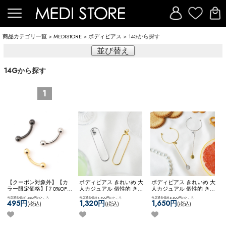
商品カテゴリ一覧
>
MEDISTORE
>
ボディピアス
> 14Gから探す
並び替え
14Gから探す
1
【クーポン対象外】【カ
ボディピアス きれいめ 大
ボディピアス きれいめ 大
ラー限定価格】[７0%OFF]
人カジュアル 個性的 きれ
人カジュアル 個性的 きれ
ボディピアス ピアス 専門
いめファッション 【ネコ
いめファッション 【ネコ
当店通常価格1,650円
のところ
当店通常価格4,400円
のところ
当店通常価格5,500円
のところ
店 通販 ナベル カーブド
ポス全品送料無料】
ポス全品送料無料】
495円
1,320円
1,650円
(税込)
(税込)
(税込)
バーベル 臍 へそピアス
【KASCANAL】Virtical
【KASCANAL】Stick & Big
ロック ルーク スナッグ
Circ WF
CB
アンチトラガス アイブロ