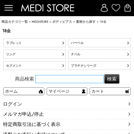
商品カテゴリ一覧
>
MEDISTORE
>
ボディピアス
>
素材から探す
> 18金
18金
ラブレット
バーベル
リング
ナベル
セグメント
プラチナシリーズ
商品検索
ホーム
マイページ
カート
ログイン
メルマガ申込/停止
特定商取引法に基づく表示