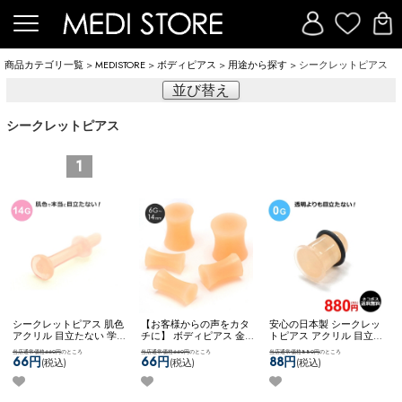
商品カテゴリ一覧
>
MEDISTORE
>
ボディピアス
>
用途から探す
> シークレットピアス
並び替え
シークレットピアス
1
シークレットピアス 肌色
【お客様からの声をカタ
安心の日本製 シークレッ
アクリル 目立たない 学校
チに】 ボディピアス 金属
トピアス アクリル 目立た
用 就寝用 冠婚葬祭 隠す
アレルギー対応 6g 4g 2g
ない 学校用 就寝用 冠婚
当店通常価格660円
のところ
当店通常価格660円
のところ
当店通常価格880円
のところ
ピアス ネコポスOK
アクリ
0g 00g 12ｍｍ 14ｍｍ シ
葬祭 隠すピアス ネコポス
66円
66円
88円
(税込)
(税込)
(税込)
ルセプタムキーパー (14G)
ークレット目立たない 学
OK
アクリルセプタムキー
校 職場 ホールキープ 冠
パー (0G)
婚葬祭 ネコポスOK
シリコ