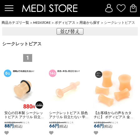
商品カテゴリ一覧
>
MEDISTORE
>
ボディピアス
>
用途から探す
> シークレットピアス
並び替え
シークレットピアス
1
安心の日本製 シークレッ
シークレットピアス 肌色
【お客様からの声をカタ
トピアス アクリル 目立た
アクリル 目立たない 学校
チに】 ボディピアス 金属
ない 学校用 就寝用 冠婚
用 就寝用 冠婚葬祭 隠す
アレルギー対応 6g 4g 2g
当店通常価格880円
のところ
当店通常価格660円
のところ
当店通常価格660円
のところ
葬祭 隠すピアス ネコポス
ピアス ネコポスOK
アクリ
0g 00g 12ｍｍ 14ｍｍ シ
88円
66円
66円
(税込)
(税込)
(税込)
OK
アクリルセプタムキー
ルセプタムキーパー (14G)
ークレット目立たない 学
パー (0G)
校 職場 ホールキープ 冠
婚葬祭 ネコポスOK
シリコ