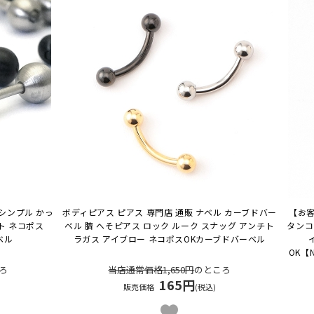
シンプル かっ
ボディピアス ピアス 専門店 通販 ナベル カーブドバー
【お客
ト ネコポス
ベル 臍 へそピアス ロック ルーク スナッグ アンチト
タンコ
ベル
ラガス アイブロー ネコポスOK
カーブドバーベル
OK
【
ろ
当店通常価格1,650円
のところ
165円
販売価格
(税込)