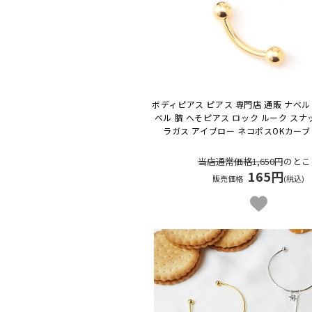
ボディピアス ピアス 専門店 通販 ナベル
ベル 臍 へそピアス ロック ルーク スナ
ラガス アイブロー ネコポスOK
カーブ
当店通常価格1,650円
のとこ
165円
販売価格
(税込)