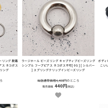
ーリング 脱着
ラージホール ビーズリング キャプティブビーズリング
ボディ
アス ネコポス
シンプル フープピアス ネコポス不可
[ 0G ] [ シルバー
こい
ーリング
] スプリングクリップインビーズリング
ろ
当店通常価格4,400円
のところ
440円
販売価格
(税込)