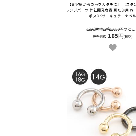
【お客様からの声をカタチに】 【スタ
レンジパーツ 弊社開発商品 耳たぶ用 W
ポスOK
サーキュラーナベ
当店通常価格1,650円
のとこ
165円
販売価格
(税込)