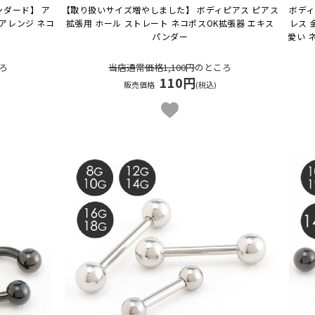
ンダード】 ア
【取り扱いサイズ増やしました】 ボディピアス ピアス
ボディ
Fアレンジ ネコ
拡張用 ホール ストレート ネコポスOK
拡張器 エキス
レス 
ル
パンダー
愛い 
ろ
当店通常価格1,100円
のところ
110円
販売価格
(税込)