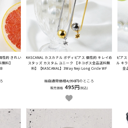
個性的 きれい
KASCANAL カスカナル ボディピアス 個性的 キレイめ
ピアス 
料無料】
スタッズ カスタム ユニーク 【ネコポス全品送料無
ル キ
CB
料】
【KASCANAL】3Way Neji Long Circle WF
全
ろ
当店通常価格4,950円
のところ
495円
販売価格
(税込)