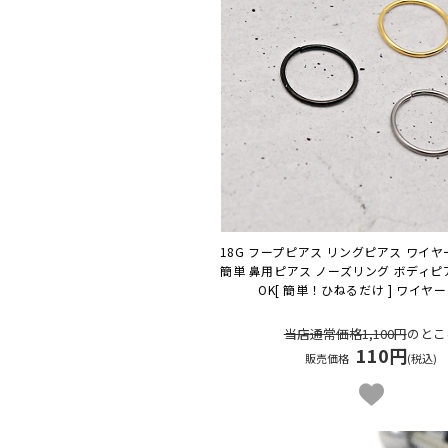
18G フープピアス リングピアス ワイヤ
簡単 鼻用ピアス ノーズリング ボディピ
OK
[ 簡単！ひねるだけ ] ワイヤ
当店通常価格1,100円
のとこ
110円
販売価格
(税込)