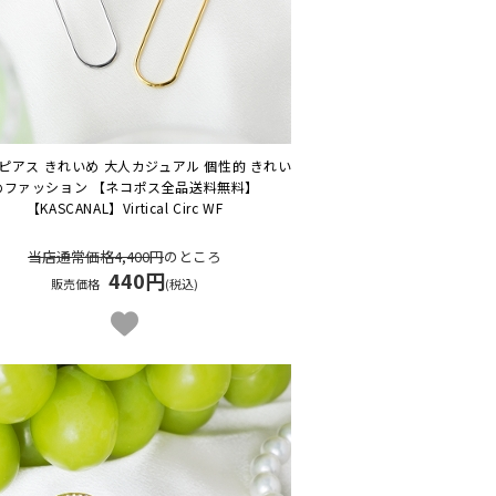
ピアス きれいめ 大人カジュアル 個性的 きれい
めファッション 【ネコポス全品送料無料】
【KASCANAL】Virtical Circ WF
当店通常価格4,400円
のところ
440円
販売価格
(税込)