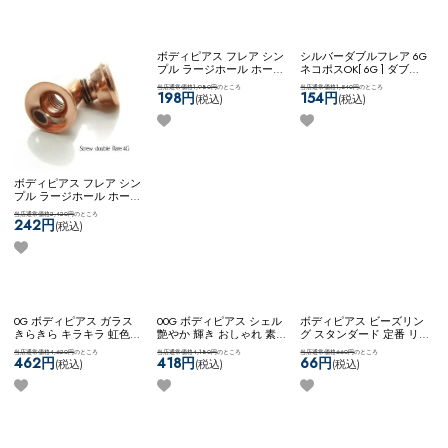
ボディピアス フレア シン
ボディピアス フレア シン
シルバーダブルフレア 6G
プル ラージホール ホール
プル ラージホール ホール
ネコポスOK
[ 6G ] ダブル
トゥ ステンレス 4G ネジ
トゥ ステンレス 00G ネジ
フレア (シルバー)
当店通常価格2,420円
のところ
当店通常価格1,980円
のところ
当店通常価格1,540円
のところ
式 ネコポスOK
[ 4G ] ダブ
式 ネコポスOK
[ 00G ] ダブ
242円
198円
154円
(税込)
(税込)
(税込)
ルフレア (ローズゴール
ルフレア (シルバー)
ド)