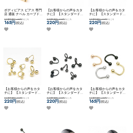
ボディピアス ピアス 専門
【お客様からの声をカタ
【お客様からの声をカタ
店 通販 ナベル カーブド
チに】 【スタンダード】
チに】 【スタンダード】
バーベル 臍 へそピアス
チタンコーティング ボデ
チタンコーティング ボデ
当店通常価格1,650円
のところ
当店通常価格2,200円
のところ
当店通常価格2,200円
のところ
ロック ルーク スナッグ
ィピアス ピアス スパイラ
ィピアス ピアス スパイラ
165円
220円
220円
(税込)
(税込)
(税込)
アンチトラガス アイブロ
ル ツイスト カスタム ア
ル ツイスト カスタム ア
ー ネコポスOK
カーブドバ
レンジ 両ネジ ネコポス
レンジ 両ネジ ネコポス
ーベル
OK
【NEON】 [ チタン ]
OK
[ チタン ] スパイラルバ
スパイラルバーベル (レイ
ーベル (ローズゴールド)
ンボー)
【お客様からの声をカタ
【お客様からの声をカタ
【お客様からの声をカタ
チに】 【スタンダード】
チに】 【スタンダード】
チに】 【スタンダード】
ボディピアス ピアス スパ
ボディピアス ピアス スパ
アレンジパーツ 弊社開発
当店通常価格2,200円
のところ
当店通常価格2,200円
のところ
当店通常価格1,650円
のところ
イラル ツイスト カスタム
イラル ツイスト カスタム
商品 耳たぶ用 WFアレン
220円
220円
165円
(税込)
(税込)
(税込)
アレンジ 両ネジ ネコポス
アレンジ 両ネジ ネコポス
ジ ネコポスOK
サーキュラ
OK
スパイラルバーベル
OK
スパイラルバーベル
ーナベル
(ゴールド)
(ブラック)