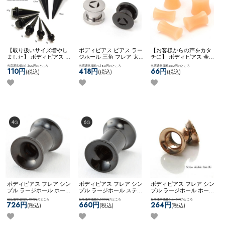
【取り扱いサイズ増やし
ボディピアス ピアス ラー
【お客様からの声をカタ
ました】 ボディピアス ピ
ジホール 三角 フレア 太
チに】 ボディピアス 金属
アス 拡張用 ホール スト
ゲージ ステンレス かっこ
アレルギー対応 6g 4g 2g
当店通常価格1,100円
のところ
当店通常価格4,180円
のところ
当店通常価格660円
のところ
レート ネコポスOK
拡張器
いい お洒落 おしゃれ ネ
0g 00g 12ｍｍ 14ｍｍ シ
110円
418円
66円
(税込)
(税込)
(税込)
エキスパンダー
コポスOK
▲プレートPLUG
ークレット目立たない 学
校 職場 ホールキープ 冠
婚葬祭 ネコポスOK
シリコ
ンプラグリテーナー
ボディピアス フレア シン
ボディピアス フレア シン
ボディピアス フレア シン
プル ラージホール ホール
プル ラージホール ステン
プル ラージホール ホール
トゥ ステンレス 0G ネジ
レス 0G ネジ式 ネコポス
トゥ ステンレス 0G ネジ
当店通常価格2,420円
のところ
当店通常価格2,200円
のところ
当店通常価格2,640円
のところ
式 ネコポスOK
[７0%OFF][
OK
[７0%OFF][ 6G ] ダブル
式 ネコポスOK
[ 0G ] ダブ
726円
660円
264円
(税込)
(税込)
(税込)
4G ] ダブルフレア (ブラッ
フレア (ブラック)
ルフレア (ローズゴール
ク)
ド)