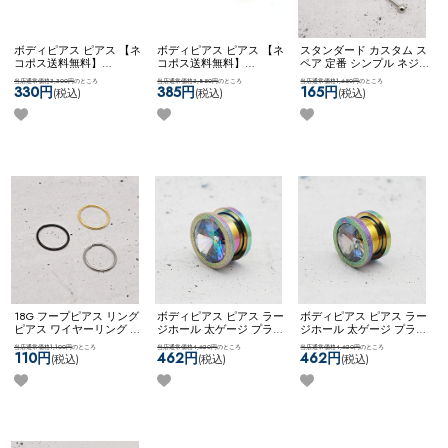
ボディピアス ピアス 【ネ
ボディピアス ピアス 【ネ
スタンダード カスタム ス
コポス送料無料】
コポス送料無料】
ペア 定番 シンプル ネジ
BOXPLUG 2G 4G ボディピ
BOXPLUG 0G 00G / ボデ
式キャッチ ネコポスOK
イ
当店通常価格3,300円
のところ
当店通常価格3,850円
のところ
当店通常価格1,650円
のところ
アス ピアス ラージホール
ィピアス ピアス ラージホ
ンダストリアルバーベル
330円
385円
165円
(税込)
(税込)
(税込)
太ゲージ プラグ トンネル
ール 太ゲージ プラグ ト
(シルバー)
大きいサイズ 拡張
ンネル 大きいサイズ 拡張
18G フープピアス リング
ボディピアス ピアス ラー
ボディピアス ピアス ラー
ピアス ワイヤーリング 脱
ジホール 太ゲージ プラグ
ジホール 太ゲージ プラグ
着簡単 鼻用ピアス ノーズ
トンネル 大きいサイズ 拡
トンネル 大きいサイズ 拡
当店通常価格1,100円
のところ
当店通常価格4,620円
のところ
当店通常価格4,620円
のところ
リング ボディピアス ネコ
張 ネコポス不可
[ 14mm ]
張 ネコポス不可
[ 12mm ]
110円
462円
462円
(税込)
(税込)
(税込)
ポスOK
[ 簡単！ひねるだ
ジュエルフレッシュトン
ジュエルフレッシュトン
け ] ワイヤーリング
ネル
ネル