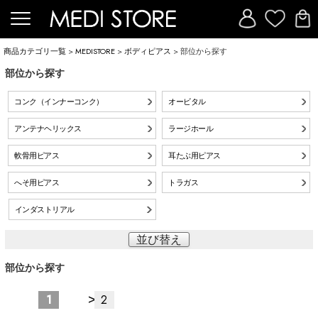
商品カテゴリ一覧
>
MEDISTORE
>
ボディピアス
> 部位から探す
部位から探す
コンク（インナーコンク）
オービタル
アンテナヘリックス
ラージホール
軟骨用ピアス
耳たぶ用ピアス
へそ用ピアス
トラガス
インダストリアル
並び替え
部位から探す
>
1
2