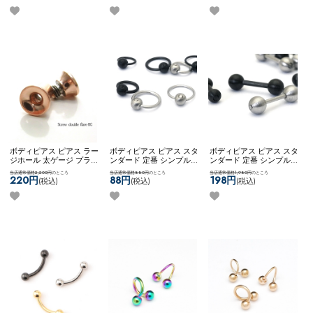
14mm ] クラウンジュエル
] クラウンジュエルフレッ
工 ネコポスOK
[ 2G ] ジュ
フレッシュトンネル
シュトンネル
エルフレッシュトンネル
ボディピアス ピアス ラー
ボディピアス ピアス スタ
ボディピアス ピアス スタ
ジホール 太ゲージ プラグ
ンダード 定番 シンプル
ンダード 定番 シンプル
トンネル 大きいサイズ 拡
かっこいい マット メンズ
かっこいい マット メンズ
当店通常価格2,200円
のところ
当店通常価格880円
のところ
当店通常価格1,980円
のところ
張 ネコポスOK
[ 6G ] ダブ
ライク ビーズリング ネコ
ライク ストレート ネコポ
220円
88円
198円
(税込)
(税込)
(税込)
ルフレア
ポスOK
【MULL】 ブラッ
スOK
【MULL】 ブラッシ
シュビーズリング
ュバーベル