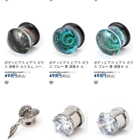
ボディピアス ピアス ガラ
ボディピアス ピアス ガラ
ボディピアス ピアス ガラ
ス 渦巻き カスタム コー
ス ブルー 青 渦巻き カス
ス ブルー 青 渦巻き カス
ディネート ステンレス き
タム コーディネート ステ
タム コーディネート ステ
当店通常価格4,950円
のところ
当店通常価格4,950円
のところ
当店通常価格4,950円
のところ
れい 鮮やか ネコポス不可
ンレス きれい 鮮やか ネ
ンレス きれい 鮮やか ネ
495円
495円
495円
(税込)
(税込)
(税込)
[ 12mm ] ガラスプラグ
コポスOK
[ 14mm ] ガラス
コポス不可
[ 12mm ] ガラ
（グリーン）
プラグ （ブルー）
スプラグ （ブルー）