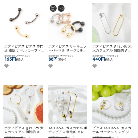
ボディピアス ピアス 専門
ボディピアス サーキュラ
ボディピアス きれいめ 大
店 通販 ナベル カーブド
ーバーベル サージカルス
人カジュアル 個性的 きれ
バーベル 臍 へそピアス
テンレス 金属アレルギー
いめファッション 【ネコ
当店通常価格1,650円
のところ
当店通常価格880円
のところ
当店通常価格4,400円
のところ
ロック ルーク スナッグ
対応 14G 16G 18G シンプ
ポス全品送料無料】
165円
88円
440円
(税込)
(税込)
(税込)
アンチトラガス アイブロ
ル ネコポスOK
サーキュラ
【KASCANAL】Virtical
ー ネコポスOK
カーブドバ
ーバーベル
Circ WF
ーベル
ボディピアス きれいめ 大
KASCANAL カスカナル ボ
ピアス KASCANAL カスカ
人カジュアル 個性的 きれ
ディピアス 個性的 キレイ
ナル サークル リング ジ
いめファッション 【ネコ
め スタッズ カスタム ユ
ュエル キラキラ キレイめ
当店通常価格5,500円
のところ
当店通常価格4,950円
のところ
当店通常価格5,500円
のところ