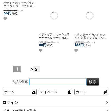
0G ボディピアス ガラス
00G ボディピアス シェル
ボディピアス ビーズリン
きらきら キラキラ 虹色
艶やか 輝き おしゃれ 素
グ スタンダード 定番 リ
艶やか 輝き おしゃれ 素
敵 大人っぽい きれい シ
ングピアス シンプル ネコ
当店通常価格4,620円
のところ
当店通常価格4,180円
のところ
当店通常価格660円
のところ
敵 大人っぽい きれい シ
ンプル ステンレス ネコポ
ポスOK
キャプティブビー
462円
418円
66円
(税込)
(税込)
(税込)
ンプル ネコポスOK
[ 0G ]
スOK
[ 00G ] マザーオブパ
ズリング
PYREXガラスPLUG (レイ
ールPLUG (ホワイトオパ
ンボー)
ール)
ボディピアス ビーズリン
ボディピアス サーキュラ
スタンダード カスタム ス
グ チタン サージカルステ
ーバーベル サージカルス
ペア 定番 シンプル ネジ
ンレス 金属アレルギー対
テンレス 金属アレルギー
式キャッチ ネコポスOK
バ
当店通常価格660円
のところ
当店通常価格880円
のところ
当店通常価格1,650円
のところ
応 14G 16G 18G シンプル
対応 14G 16G 18G シンプ
ーベル (シルバー)
66円
88円
165円
(税込)
(税込)
(税込)
可愛い ネコポスOK
キャプ
ル ネコポスOK
サーキュラ
ティブビーズリング (ロー
ーバーベル
ズゴールド)
>
1
2