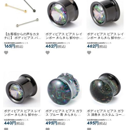
【お客様からの声をカタ
ボディピアス ピアス レイ
ボディピアス ピアス レイ
チに】 ボディピアス バー
ンボー きらきら 鮮やか
ンボー きらきら 鮮やか
ベル インダストリアル ス
ジュエル カスタム コーデ
ジュエル カスタム コーデ
当店通常価格1,650円
のところ
当店通常価格4,620円
のところ
当店通常価格4,620円
のところ
テンレス 16g アレンジ カ
ィネート ステンレス ネコ
ィネート ステンレス ネコ
165円
462円
462円
(税込)
(税込)
(税込)
スタム ネコポスOK
[ 16G ]
ポス不可
[ 14mm ] ONEジ
ポス不可
[ 12mm ] ONEジ
インダストリアルバーベ
ュエルフレア
ュエルフレア
ル
ボディピアス ピアス レイ
ボディピアス ピアス ガラ
ボディピアス ピアス ガラ
ンボー きらきら 鮮やか
ス ブルー 青 きらきら 鮮
ス 渦巻き カスタム コー
ジュエル カスタム コーデ
やか カスタム コーディネ
ディネート ステンレス き
当店通常価格4,400円
のところ
当店通常価格4,950円
のところ
当店通常価格4,950円
のところ
ィネート ステンレス ネコ
ート ステンレス ネコポス
れい 鮮やか ネコポスOK
[
440円
495円
495円
(税込)
(税込)
(税込)
ポス不可
[ 00G ] ONEジュ
OK
[ 14mm ] デザインガラ
14mm ] ガラスプラグ （グ
エルフレア
スプラグ （ブルー）
リーン）