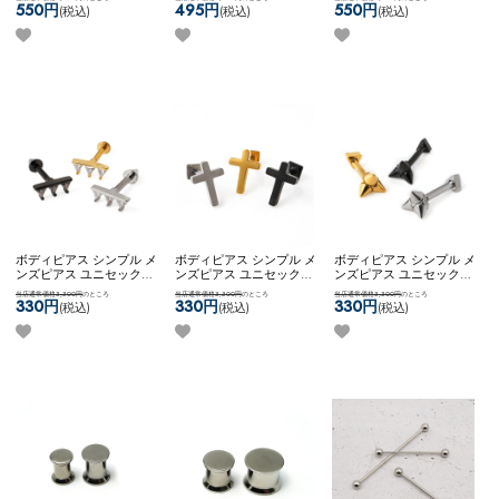
ポス全品送料無料】
ニーク 【ネコポス全品送
大ぶりピアス 個性的 【ネ
550円
495円
550円
(税込)
(税込)
(税込)
【KASCANAL】Stick & Big
料無料】
【KASCANAL】
コポス全品送料無料】
CB
3Way Neji Long Circle WF
【KASCANAL】
ShiningCircleZ
ボディピアス シンプル メ
ボディピアス シンプル メ
ボディピアス シンプル メ
ンズピアス ユニセックス
ンズピアス ユニセックス
ンズピアス ユニセックス
【ネコポス全品送料無
【ネコポス全品送料無
【ネコポス全品送料無
当店通常価格3,300円
のところ
当店通常価格3,300円
のところ
当店通常価格3,300円
のところ
料】
【edge】3ジュエル
料】
【edge】クロススタ
料】
【edge】3スパイク▲
330円
330円
330円
(税込)
(税込)
(税込)
▲xコーン
ッズ