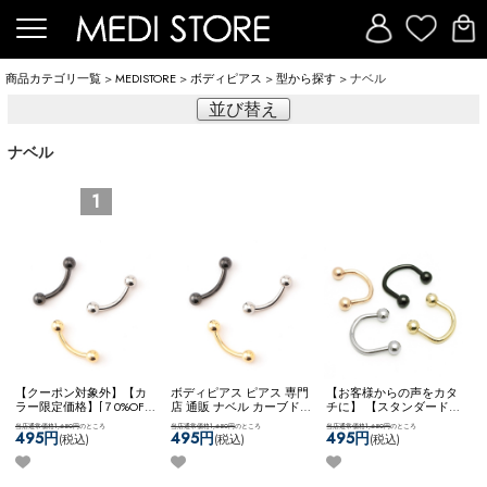
商品カテゴリ一覧
>
MEDISTORE
>
ボディピアス
>
型から探す
> ナベル
並び替え
ナベル
1
【クーポン対象外】【カ
ボディピアス ピアス 専門
【お客様からの声をカタ
ラー限定価格】[７0%OFF]
店 通販 ナベル カーブド
チに】 【スタンダード】
ボディピアス ピアス 専門
バーベル 臍 へそピアス
アレンジパーツ 弊社開発
当店通常価格1,650円
のところ
当店通常価格1,650円
のところ
当店通常価格1,650円
のところ
店 通販 ナベル カーブド
ロック ルーク スナッグ
商品 耳たぶ用 WFアレン
495円
495円
495円
(税込)
(税込)
(税込)
バーベル 臍 へそピアス
アンチトラガス アイブロ
ジ ネコポスOK
サーキュラ
ロック ルーク スナッグ
ー ネコポスOK
カーブドバ
ーナベル
アンチトラガス アイブロ
ーベル