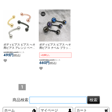
ー ネコポスOK
カーブドバ
ーベル
ボディピアス ピアス へそ
ボディピアス ピアス へそ
用ピアス アレンジ ベース
用ピアス ナベル ブラック
アイテム カスタム 自社開
クリア ブルー ブラックダ
当店通常価格1,650円
のところ
発商品 8mm 10mm ネコポ
イヤモンド フューシャ レ
495円
(税込)
×在庫なし
スOK
カーブドナベル
ッド ピンク ネコポスOK
ダブルジュエルナベル (ブ
当店通常価格2,200円
のところ
660円
(税込)
ラック)
1
商品検索
ホーム
マイページ
カート