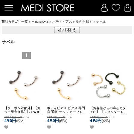
商品カテゴリ一覧
>
MEDISTORE
>
ボディピアス
>
型から探す
> ナベル
並び替え
ナベル
1
【クーポン対象外】【カ
ボディピアス ピアス 専門
【お客様からの声をカタ
ラー限定価格】[７0%OFF]
店 通販 ナベル カーブド
チに】 【スタンダード】
ボディピアス ピアス 専門
バーベル 臍 へそピアス
アレンジパーツ 弊社開発
当店通常価格1,650円
のところ
当店通常価格1,650円
のところ
当店通常価格1,650円
のところ
店 通販 ナベル カーブド
ロック ルーク スナッグ
商品 耳たぶ用 WFアレン
495円
495円
495円
(税込)
(税込)
(税込)
バーベル 臍 へそピアス
アンチトラガス アイブロ
ジ ネコポスOK
サーキュラ
ロック ルーク スナッグ
ー ネコポスOK
カーブドバ
ーナベル
アンチトラガス アイブロ
ーベル