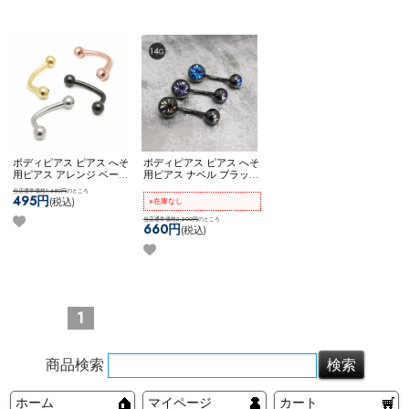
ー ネコポスOK
カーブドバ
ーベル
ボディピアス ピアス へそ
ボディピアス ピアス へそ
用ピアス アレンジ ベース
用ピアス ナベル ブラック
アイテム カスタム 自社開
クリア ブルー ブラックダ
当店通常価格1,650円
のところ
発商品 8mm 10mm ネコポ
イヤモンド フューシャ レ
495円
(税込)
×在庫なし
スOK
カーブドナベル
ッド ピンク ネコポスOK
ダブルジュエルナベル (ブ
当店通常価格2,200円
のところ
660円
(税込)
ラック)
1
商品検索
ホーム
マイページ
カート