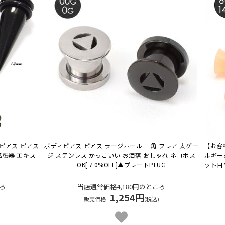
ピアス ピアス
ボディピアス ピアス ラージホール 三角 フレア 太ゲー
【お客
拡張器 エキス
ジ ステンレス かっこいい お洒落 おしゃれ ネコポス
ルギー対
OK
[７0%OFF]▲プレートPLUG
ット目
ろ
当店通常価格4,180円
のところ
1,254円
販売価格
(税込)