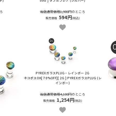
ド)
00G ] ダブルフレア (シルバー)
ろ
当店通常価格1,980円
のところ
594円
販売価格
(税込)
PYREXガラスPLUG・レインボー 2G
ネコポスOK
[７0%OFF][ 2G ] PYREXガラスPLUG (レ
インボー)
当店通常価格4,180円
のところ
1,254円
販売価格
(税込)