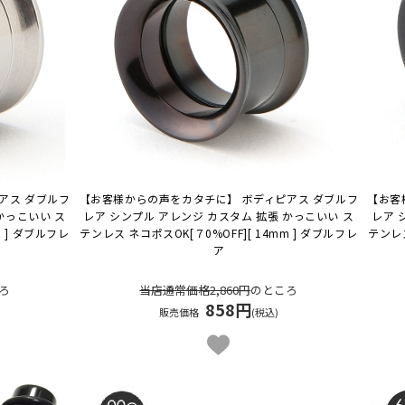
アス ダブルフ
【お客様からの声をカタチに】 ボディピアス ダブルフ
【お客
かっこいい ス
レア シンプル アレンジ カスタム 拡張 かっこいい ス
レア 
mm ] ダブルフレ
テンレス ネコポスOK
[７0%OFF][ 14mm ] ダブルフレ
テンレ
ア
ろ
当店通常価格2,860円
のところ
858円
販売価格
(税込)