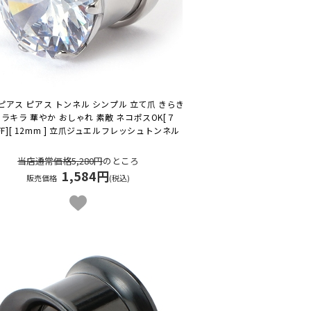
ピアス ピアス トンネル シンプル 立て爪 きらき
キラキラ 華やか おしゃれ 素敵 ネコポスOK
[７
FF][ 12mm ] 立爪ジュエルフレッシュトンネル
当店通常価格5,280円
のところ
1,584円
販売価格
(税込)