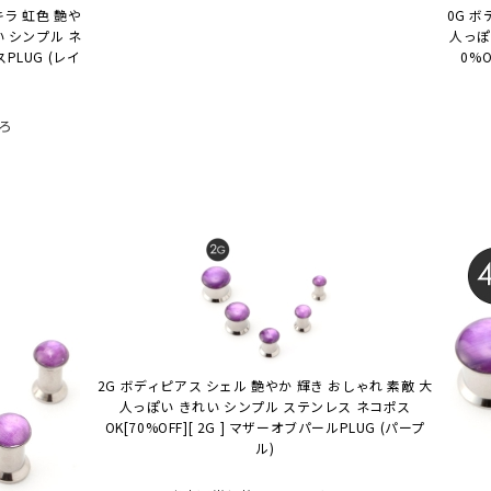
キラ 虹色 艶や
0G 
い シンプル ネ
人っぽ
ラスPLUG (レイ
0%O
ろ
2G ボディピアス シェル 艶やか 輝き おしゃれ 素敵 大
人っぽい きれい シンプル ステンレス ネコポス
OK
[70%OFF][ 2G ] マザーオブパールPLUG (パープ
ル)