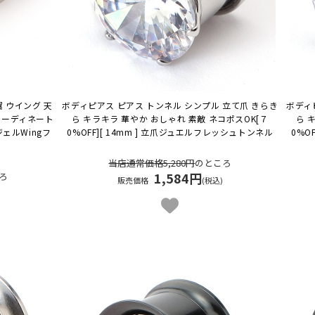
 翼 ウイング 天
ボディピアス ピアス トンネル シンプル 立て爪 きらき
ボディ
コーディネート
ら キラキラ 華やか おしゃれ 素敵 ネコポスOK
[７
ら 
ンジェルWingフ
0%OFF][ 14mm ] 立爪ジュエルフレッシュトンネル
0%O
当店通常価格5,280円
のところ
1,584円
ろ
販売価格
(税込)