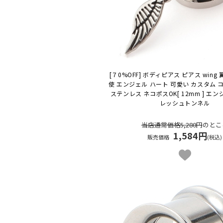
[７0%OFF] ボディピアス ピアス wing
使 エンジェル ハート 可愛い カスタム 
ステンレス ネコポスOK
[ 12mm ] エ
レッシュトンネル
当店通常価格5,280円
のとこ
1,584円
販売価格
(税込)