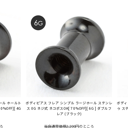
ール ホールト
ボディピアス フレア シンプル ラージホール ステンレ
ボディ
0%OFF][ 4G
ス 0G ネジ式 ネコポスOK
[７0%OFF][ 6G ] ダブルフ
ゥ ス
レア (ブラック)
ろ
当店通常価格2,200円
のところ