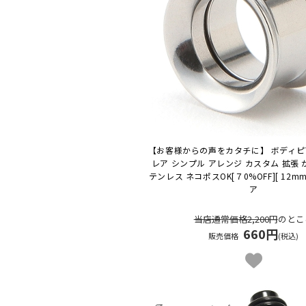
【お客様からの声をカタチに】 ボディピ
レア シンプル アレンジ カスタム 拡張 
テンレス ネコポスOK
[７0%OFF][ 12
ア
当店通常価格2,200円
のとこ
660円
販売価格
(税込)