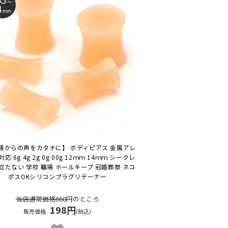
様からの声をカタチに】 ボディピアス 金属アレ
応 6g 4g 2g 0g 00g 12ｍｍ 14ｍｍ シークレ
立たない 学校 職場 ホールキープ 冠婚葬祭 ネコ
ポスOK
シリコンプラグリテーナー
当店通常価格660円
のところ
198円
販売価格
(税込)