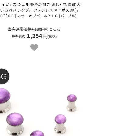
ボディピアス シェル 艶やか 輝き おしゃれ 素敵 大
い きれい シンプル ステンレス ネコポスOK
[７
FF][ 0G ] マザーオブパールPLUG (パープル)
当店通常価格4,180円
のところ
1,254円
販売価格
(税込)