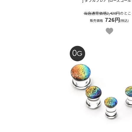
] ダブルフレア (ローズゴール
当店通常価格2,420円
のとこ
726円
販売価格
(税込)