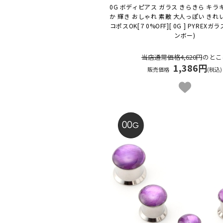
0G ボディピアス ガラス きらきら キラ
か 輝き おしゃれ 素敵 大人っぽい きれ
コポスOK
[７0%OFF][ 0G ] PYREXガ
ンボー)
当店通常価格4,620円
のとこ
1,386円
販売価格
(税込)