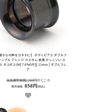
様からの声をカタチに】 ボディピアス ダブルフ
シンプル アレンジ カスタム 拡張 かっこいい ス
ス ネコポスOK
[７0%OFF][ 12mm ] ダブルフレ
ア
当店通常価格2,860円
のところ
858円
販売価格
(税込)