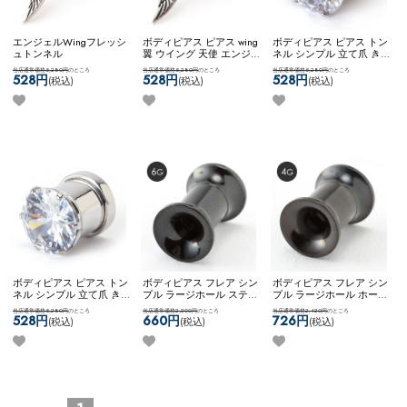
エンジェルWingフレッシ
ボディピアス ピアス wing
ボディピアス ピアス トン
ュトンネル
翼 ウイング 天使 エンジ
ネル シンプル 立て爪 き
ェル ハート 可愛い カス
らきら キラキラ 華やか
当店通常価格5,280円
のところ
当店通常価格5,280円
のところ
当店通常価格5,280円
のところ
タム コーディネート ステ
おしゃれ 素敵 ネコポス
528円
528円
528円
(税込)
(税込)
(税込)
ンレス ネコポスOK
[
OK
[ 14mm ] 立爪ジュエル
12mm ] エンジェルWing
フレッシュトンネル
フレッシュトンネル
ボディピアス ピアス トン
ボディピアス フレア シン
ボディピアス フレア シン
ネル シンプル 立て爪 き
プル ラージホール ステン
プル ラージホール ホール
らきら キラキラ 華やか
レス 0G ネジ式 ネコポス
トゥ ステンレス 0G ネジ
当店通常価格5,280円
のところ
当店通常価格2,200円
のところ
当店通常価格2,420円
のところ
おしゃれ 素敵 ネコポス
OK
[７0%OFF][ 6G ] ダブル
式 ネコポスOK
[７0%OFF][
528円
660円
726円
(税込)
(税込)
(税込)
OK
[ 12mm ] 立爪ジュエル
フレア (ブラック)
4G ] ダブルフレア (ブラッ
フレッシュトンネル
ク)