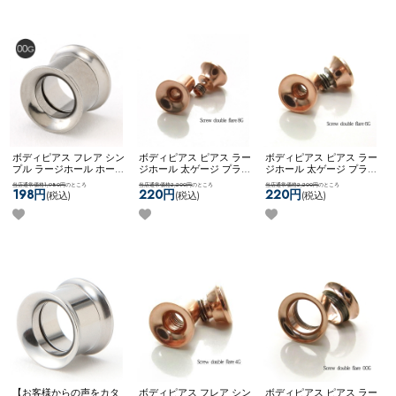
ンプラグリテーナー
ボディピアス フレア シン
ボディピアス ピアス ラー
ボディピアス ピアス ラー
プル ラージホール ホール
ジホール 太ゲージ プラグ
ジホール 太ゲージ プラグ
トゥ ステンレス 00G ネジ
トンネル 大きいサイズ 拡
トンネル 大きいサイズ 拡
当店通常価格1,980円
のところ
当店通常価格2,200円
のところ
当店通常価格2,200円
のところ
式 ネコポスOK
[ 00G ] ダブ
張 ネコポスOK
[ 8G ] ダブ
張 ネコポスOK
[ 6G ] ダブ
198円
220円
220円
(税込)
(税込)
(税込)
ルフレア (シルバー)
ルフレア
ルフレア
【お客様からの声をカタ
ボディピアス フレア シン
ボディピアス ピアス ラー