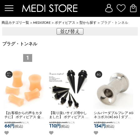
商品カテゴリ一覧
>
MEDISTORE
>
ボディピアス
>
型から探す
> プラグ・トンネル
並び替え
プラグ・トンネル
1
【お客様からの声をカタ
【取り扱いサイズ増やし
シルバーダブルフレア 6G
チに】 ボディピアス 金属
ました】 ボディピアス ピ
ネコポスOK
[ 6G ] ダブル
アレルギー対応 6g 4g 2g
アス 拡張用 ホール スト
フレア (シルバー)
当店通常価格660円
のところ
当店通常価格1,100円
のところ
当店通常価格1,540円
のところ
0g 00g 12ｍｍ 14ｍｍ シ
レート ネコポスOK
拡張器
66円
110円
154円
(税込)
(税込)
(税込)
ークレット目立たない 学
エキスパンダー
校 職場 ホールキープ 冠
婚葬祭 ネコポスOK
シリコ