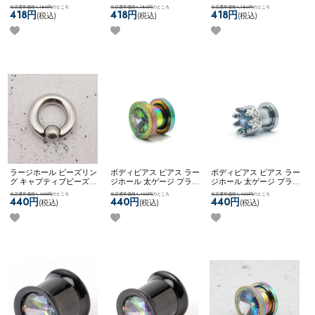
敵 大人っぽい きれい シ
敵 大人っぽい きれい シ
敵 大人っぽい きれい シ
当店通常価格4,180円
のところ
当店通常価格4,180円
のところ
当店通常価格4,180円
のところ
ンプル ステンレス ネコポ
ンプル ステンレス ネコポ
ンプル ステンレス ネコポ
418円
418円
418円
(税込)
(税込)
(税込)
スOK
[ 0G ] マザーオブパ
スOK
[ 00G ] マザーオブパ
スOK
[ 00G ] マザーオブパ
ールPLUG (パープル)
ールPLUG (パープル)
ールPLUG (ホワイトオパ
ール)
ラージホール ビーズリン
ボディピアス ピアス ラー
ボディピアス ピアス ラー
グ キャプティブビーズリ
ジホール 太ゲージ プラグ
ジホール 太ゲージ プラグ
ング シンプル フープピア
トンネル 大きいサイズ 拡
トンネル 大きいサイズ 拡
当店通常価格4,400円
のところ
当店通常価格4,400円
のところ
当店通常価格4,400円
のところ
ス ネコポス不可
[ 0G ] [ シ
張 一粒ジュエル サンド加
張 王冠 ネコポス不可
[ 0G
440円
440円
440円
(税込)
(税込)
(税込)
ルバー ] スプリングクリ
工 ネコポス不可
[ 0G ] ジ
] クラウンジュエルフレッ
ップインビーズリング
ュエルフレッシュトンネ
シュトンネル
ル