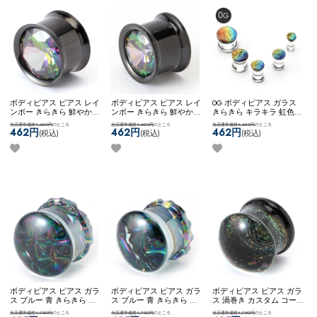
ボディピアス ピアス レイ
ボディピアス ピアス レイ
0G ボディピアス ガラス
ンボー きらきら 鮮やか
ンボー きらきら 鮮やか
きらきら キラキラ 虹色
ジュエル カスタム コーデ
ジュエル カスタム コーデ
艶やか 輝き おしゃれ 素
当店通常価格4,620円
のところ
当店通常価格4,620円
のところ
当店通常価格4,620円
のところ
ィネート ステンレス ネコ
ィネート ステンレス ネコ
敵 大人っぽい きれい シ
462円
462円
462円
(税込)
(税込)
(税込)
ポス不可
[ 14mm ] ONEジ
ポス不可
[ 12mm ] ONEジ
ンプル ネコポスOK
[ 0G ]
ュエルフレア
ュエルフレア
PYREXガラスPLUG (レイ
ンボー)
ボディピアス ピアス ガラ
ボディピアス ピアス ガラ
ボディピアス ピアス ガラ
ス ブルー 青 きらきら 鮮
ス ブルー 青 きらきら 鮮
ス 渦巻き カスタム コー
やか カスタム コーディネ
やか カスタム コーディネ
ディネート ステンレス き
当店通常価格4,950円
のところ
当店通常価格4,950円
のところ
当店通常価格4,950円
のところ