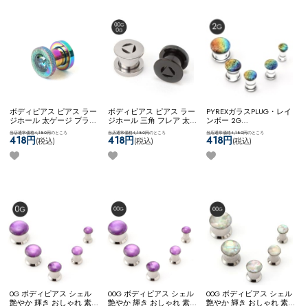
ボディピアス ピアス ラー
ボディピアス ピアス ラー
PYREXガラスPLUG・レイ
ジホール 太ゲージ プラグ
ジホール 三角 フレア 太
ンボー 2G
トンネル 大きいサイズ 拡
ゲージ ステンレス かっこ
ネコポスOK
[ 2G ] PYREX
当店通常価格4,180円
のところ
当店通常価格4,180円
のところ
当店通常価格4,180円
のところ
張 一粒ジュエル サンド加
いい お洒落 おしゃれ ネ
ガラスPLUG (レインボー)
418円
418円
418円
(税込)
(税込)
(税込)
工 ネコポスOK
[ 2G ] ジュ
コポスOK
▲プレートPLUG
エルフレッシュトンネル
0G ボディピアス シェル
00G ボディピアス シェル
00G ボディピアス シェル
艶やか 輝き おしゃれ 素
艶やか 輝き おしゃれ 素
艶やか 輝き おしゃれ 素