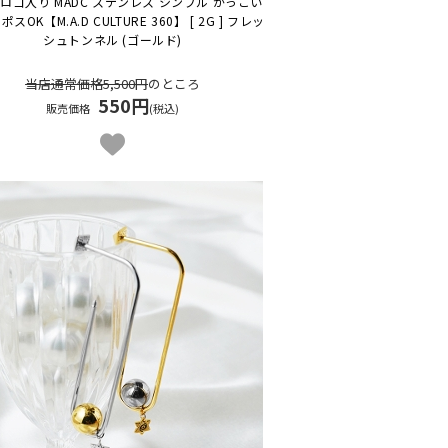
ロゴ入り MADC ステンレス シンプル かっこい
コポスOK
【M.A.D CULTURE 360】 [ 2G ] フレッ
シュトンネル (ゴールド)
当店通常価格5,500円
のところ
550円
販売価格
(税込)