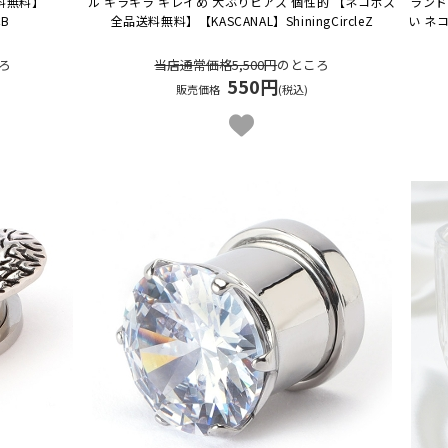
料無料】
ル キラキラ キレイめ 大ぶりピアス 個性的 【ネコポス
ランド
CB
全品送料無料】
【KASCANAL】ShiningCircleZ
い ネ
ろ
当店通常価格5,500円
のところ
550円
販売価格
(税込)