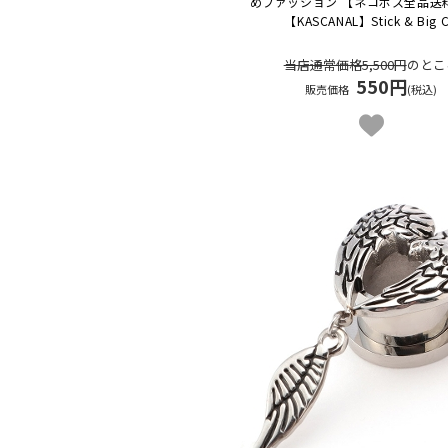
めファッション 【ネコポス全品送
【KASCANAL】Stick & Big 
当店通常価格5,500円
のとこ
550円
販売価格
(税込)