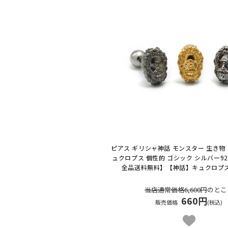
ピアス ギリシャ神話 モンスター 生き物 
ュクロプス 個性的 ゴシック シルバー92
全品送料無料】
【神話】キュクロプ
当店通常価格6,600円
のとこ
660円
販売価格
(税込)