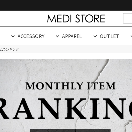
cespaceeeeeeeeeee
G
ACCESSORY
APPAREL
OUTLET
テムランキング