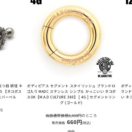
1つ目 妖怪 キ
ボディピアス セグメント スタイリッシュ ブランドロ
ボディ
5 【ネコポス
ゴ入り MADC ステンレス シンプル かっこいい ネコポ
ランド
スバーベル
スOK
【M.A.D CULTURE 360】 [ 4G ] セグメントリン
い ネ
グ (ゴールド)
ろ
当店通常価格6,600円
のところ
660円
販売価格
(税込)