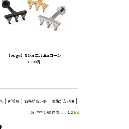
【edge】3ジュエル▲xコーン
3,300円
え
新着順
価格が高い順
価格が安い順
63 件中 1-60 件表示
1
2