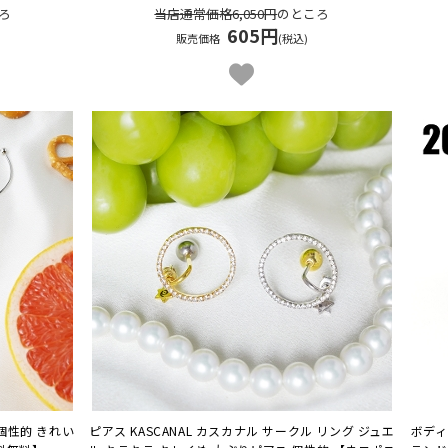
ろ
当店通常価格6,050円
のところ
605円
販売価格
(税込)
個性的 きれい
ピアス KASCANAL カスカナル サークル リング ジュエ
ボディ