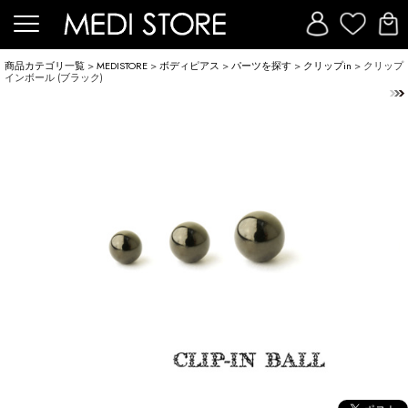
商品カテゴリ一覧
>
MEDISTORE
>
ボディピアス
>
パーツを探す
>
クリップin
> クリップ
インボール (ブラック)