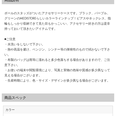
商品説明
ボールのスタッズがついたアクセサリーケースです。ブラック、パープル、
グリーンのMEDISTOREらしいカラーラインナップ！ピアスやネックレス、指
輪もしっかり収納できて見た目もかっこいい、アクセサリー好きの方は是非
持っておいて頂きたいアイテムです。
■ご注意
・水洗いをしないで下さい。
・熱や高温を避け、ベンジン、シンナー等の揮発性のもので拭かないで下さ
い。
・布製のバッグは雨等に濡れると多少色落ちする場合がありますので、ご注
意下さい。
・お使いの端末や閲覧環境により、写真と実物の色味や質感が多少異なって
見える場合がございます。
・生産時期により、色・サイズ・デザインが多少異なる場合がございます。
商品スペック
カラー