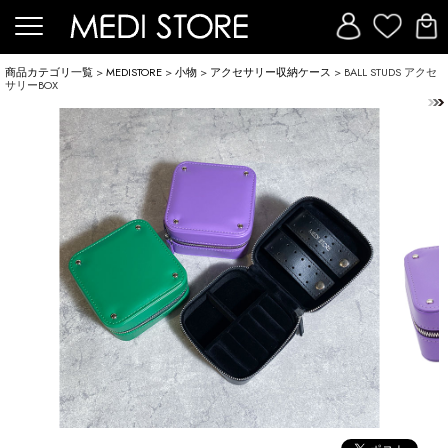
商品カテゴリ一覧
>
MEDISTORE
>
小物
>
アクセサリー収納ケース
> BALL STUDS アクセ
サリーBOX