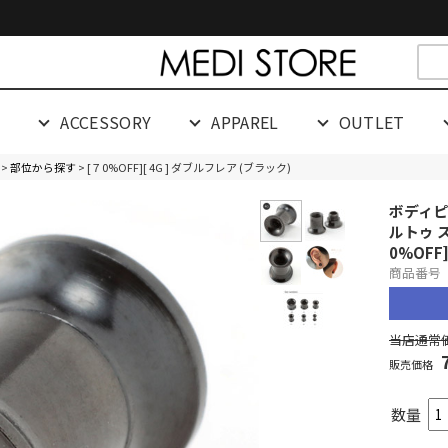
cespaceeeeeeeeeee
G
ACCESSORY
APPAREL
OUTLET
>
部位から探す
> [７0%OFF][ 4G ] ダブルフレア (ブラック)
ボディピ
ルトゥ 
0%OFF
商品番号 0
当店通常価
販売価格
数量