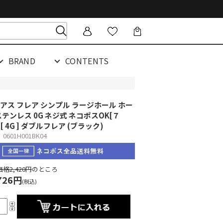
BRAND
CONTENTS
アス フレア シンプル ラージホール ホー
ステンレス 0G ネジ式 ネコポスOK
[７
][ 4G ] ダブルフレア (ブラック)
601H001BK04
格2,420円
のところ
726円
(税込)