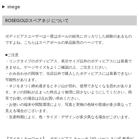
imege
ROSEGOLDスペアネジ について
ボディピアスユーザーは一度はボールの紛失にガッカリした経験のあるもの
ですよね。こちらはスペアボールの単品販売のページです。
■ご注意
・リングタイプのボディピアス、表示サイズ以外のボディピアスには装着で
きません。ゲージサイズをよくご確認の上、ご注文ください。
・かみ合わせの関係で、当店以外で購入したボディピアスには装着できない
可能性があります。
・ネジをきつく締め過ぎるとネジ山が切れ、使用できなくなる恐れがありま
す。ネジの回転が止まった時点より無理に回さないようにしてください。両
耳でお使いの場合は2点お買い求めください。
・お使いの端末や閲覧環境により、写真と実物の色味や質感が多少異なって
見える場合がございます。
・生産時期により、色・サイズ・デザインが多少異なる場合がございます。
【アイテムキーワード】 ボディピアス キャッチ 14G パーツ ネジ式 軟骨ピ