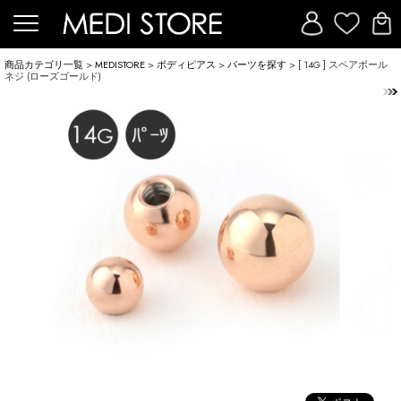
商品カテゴリ一覧
>
MEDISTORE
>
ボディピアス
>
パーツを探す
> [ 14G ] スペアボール
ネジ (ローズゴールド)