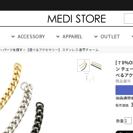
cespaceeeeeeeeeee
G
ACCESSORY
APPAREL
OUTLET
>
パーツを探す
> 【選べるアクセサリー】 ステンレス 喜平チャーム
[７0%
ン チェ
べるアク
商品番号 0
当店通常価
販売価格
数量