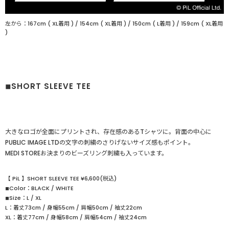
左から：167cm ( XL着用 ) / 154cm ( XL着用 ) / 150cm ( L着用 ) / 159cm ( XL着用
)
◾︎SHORT SLEEVE TEE
大きなロゴが全面にプリントされ、存在感のあるTシャツに。背面の中心に
PUBLIC IMAGE LTDの文字の刺繍のさりげないサイズ感もポイント。
MEDI STOREお決まりのビーズリング刺繍も入っています。
【 PiL 】SHORT SLEEVE TEE ¥6,600(税込)
◾︎Color：BLACK / WHITE
◾︎Size：L / XL
L：着丈73cm / 身幅55cm / 肩幅50cm / 袖丈22cm
XL：着丈77cm / 身幅58cm / 肩幅54cm / 袖丈24cm