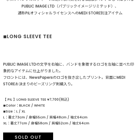
PUBLIC IMAGE LTD（パブリックイメージリミテッド）、
通称PiLオフィシャルライセンスへのMEDI STORE別注アイテム
◾︎LONG SLEEVE TEE
PUBLIC IMAGE LTDの文字を右袖に、バンドを象徴するロゴを左袖に並べた印
象的なアイテムに仕上がりました。
フロントには、NewsPapersのロゴを抜き出したプリント。背面にMEDI
STOREお決まりのビーズリング刺繍入り。
【 PiL 】LONG SLEEVE TEE ¥7,700(税込)
◾︎Color：BLACK / WHITE
◾︎Size：L / XL
L：着丈73cm / 身幅55cm / 肩幅48cm / 袖丈64cm
XL：着丈77cm / 身幅58cm / 肩幅52cm / 袖丈64cm
SOLD OUT