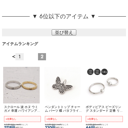
▼ 6位以下のアイテム ▼
並び替え
アイテムランキング
<
1
2
スクロール 波 ホヌ ウミ
ペンダントトップ チャー
ボディピアス ビーズリン
ガメ 幸運 ハワイアンアク
ム パーツ 蝶 バタフライ
グ スタンダード 定番 リ
セサリー リング 指輪 5号
アレンジ カスタム 可愛い
ングピアス シンプル ネコ
7号 9号 11号 13号 15号 17
生き物 ステンレス ネコポ
ポスOK
キャプティブビー
×在庫なし
×在庫なし
×在庫なし
号 19号 ステンレス メン
スOK
【選べるアクセサリ
ズリング
ズサイズ ペア ネコポス
当店通常価格2,750円
のところ
ー】 [ ステンレス ] バタフ
当店通常価格1,100円
のところ
当店通常価格660円
のところ
275円
110円
66円
(税込)
(税込)
(税込)