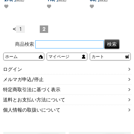
OK
【Hawaii】 スクロール
ライTOP
風ホヌリング
<
1
2
商品検索
ホーム
マイページ
カート
ログイン
メルマガ申込/停止
特定商取引法に基づく表示
送料とお支払い方法について
個人情報の取扱いについて