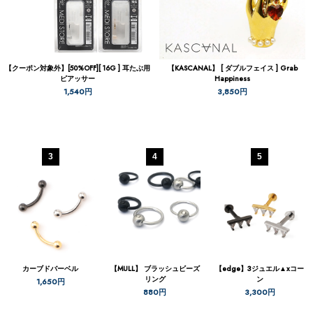
【クーポン対象外】[50%OFF][ 16G ] 耳たぶ用
【KASCANAL】 [ ダブルフェイス ] Grab
ピアッサー
Happiness
1,540円
3,850円
3
4
5
カーブドバーベル
【MULL】 ブラッシュビーズ
【edge】3ジュエル▲xコー
リング
ン
1,650円
880円
3,300円