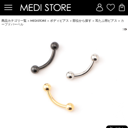
商品カテゴリ一覧
>
MEDISTORE
>
ボディピアス
>
部位から探す
>
耳たぶ用ピアス
> カ
ーブドバーベル