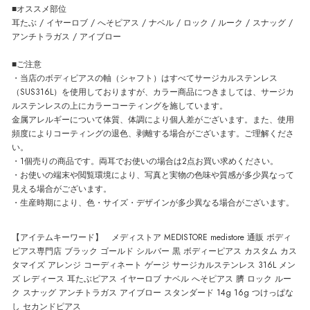
■オススメ部位
耳たぶ / イヤーロブ / へそピアス / ナベル / ロック / ルーク / スナッグ /
アンチトラガス / アイブロー
■ご注意
・当店のボディピアスの軸（シャフト）はすべてサージカルステンレス
（SUS316L）を使用しておりますが、カラー商品につきましては、サージカ
ルステンレスの上にカラーコーティングを施しています。
金属アレルギーについて体質、体調により個人差がございます。また、使用
頻度によりコーティングの退色、剥離する場合がございます。ご理解くださ
い。
・1個売りの商品です。両耳でお使いの場合は2点お買い求めください。
・お使いの端末や閲覧環境により、写真と実物の色味や質感が多少異なって
見える場合がございます。
・生産時期により、色・サイズ・デザインが多少異なる場合がございます。
【アイテムキーワード】 メディストア MEDISTORE medistore 通販 ボディ
ピアス専門店 ブラック ゴールド シルバー 黒 ボディーピアス カスタム カス
タマイズ アレンジ コーディネート ゲージ サージカルステンレス 316L メン
ズ レディース 耳たぶピアス イヤーロブ ナベル へそピアス 臍 ロック ルー
ク スナッグ アンチトラガス アイブロー スタンダード 14g 16g つけっぱな
し セカンドピアス