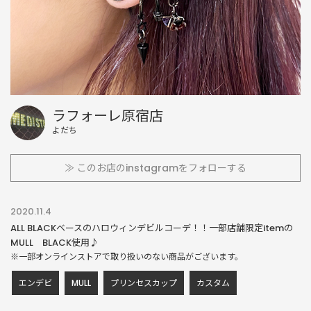
ラフォーレ原宿店
よだち
≫ このお店のinstagramをフォローする
2020.11.4
ALL BLACKベースのハロウィンデビルコーデ！！一部店舗限定itemの
MULL BLACK使用♪
※一部オンラインストアで取り扱いのない商品がございます。
エンデビ
MULL
プリンセスカップ
カスタム