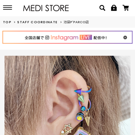
TOP
STAFF COORDINATE
池袋P'PARCO店