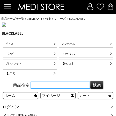
商品カテゴリ一覧
>
MEDISTORE
>
特集
>
シリーズ
> BLACKLABEL
BLACKLABEL
ピアス
ノンホール
リング
ネックレス
ブレスレット
【MODE】
【_812】
商品検索
ホーム
マイページ
カート
ログイン
メルマガ申込/停止