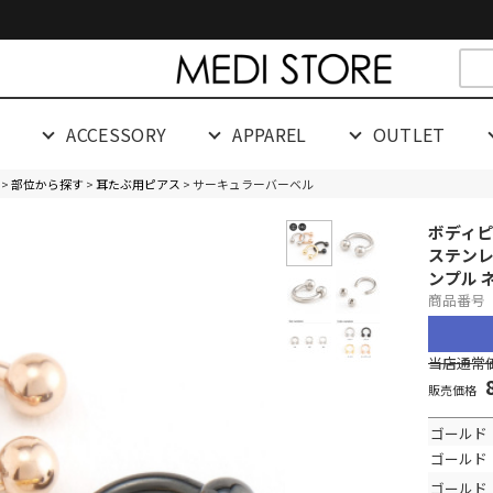
cespaceeeeeeeeeee
G
ACCESSORY
APPAREL
OUTLET
>
部位から探す
>
耳たぶ用ピアス
> サーキュラーバーベル
ボディピ
ステンレス
ンプル 
商品番号 
当店通常価
販売価格
ゴールド・
ゴールド・
ゴールド・