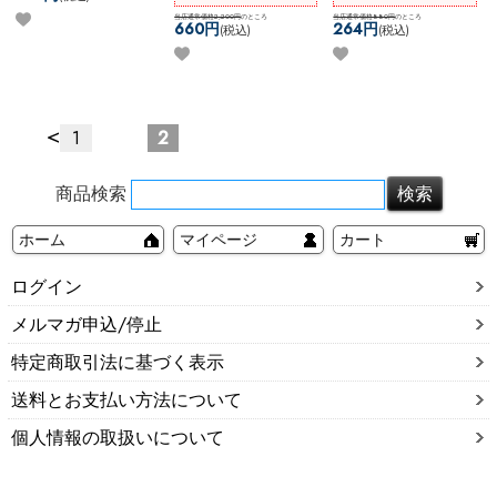
ベル
ッド ピンク ネコポスOK
キャプティブビーズリン
ダブルジュエルナベル (ブ
当店通常価格2,200円
のところ
グ
当店通常価格880円
のところ
660円
264円
(税込)
(税込)
ラック)
<
1
2
商品検索
ホーム
マイページ
カート
ログイン
メルマガ申込/停止
特定商取引法に基づく表示
送料とお支払い方法について
個人情報の取扱いについて