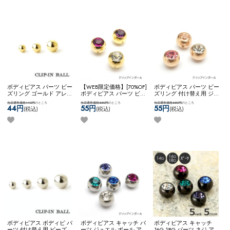
ボディピアス パーツ ビー
【WEB限定価格】[70%OF]
ボディピアス パーツ ビー
ズリング ゴールド アレン
ボディピアス パーツ ビー
ズリング 付け替え用 ジュ
ジ カスタム コーディネー
ズリング 付け替え用 ジュ
エル カスタム アレンジ
当店通常価格440円
のところ
当店通常価格550円
のところ
当店通常価格550円
のところ
ト 定番 スタンダード
エル カスタム アレンジ
コーディネート ネコポス
44円
55円
55円
(税込)
(税込)
(税込)
4mm 5mm 6mm ネコポス
コーディネート ネコポス
OK
ジュエルクリップイン
OK
クリップインボール
OK
ジュエルクリップイン
ボール
(ゴールド)
ボール
ボディピアス ボディピ パ
ボディピアス キャッチ パ
ボディピアス キャッチ
ーツ 付け替え用 ビーズリ
ーツ ジュエル ボール ア
16G 18G パーツ ネジ アレ