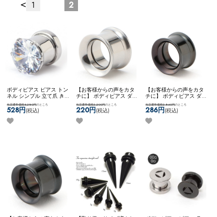
<
1
2
ボディピアス ピアス トン
【お客様からの声をカタ
【お客様からの声をカタ
ネル シンプル 立て爪 き
チに】 ボディピアス ダブ
チに】 ボディピアス ダブ
らきら キラキラ 華やか
ルフレア シンプル アレン
ルフレア シンプル アレン
当店通常価格5,280円
のところ
当店通常価格2,200円
のところ
当店通常価格2,860円
のところ
おしゃれ 素敵 ネコポス
ジ カスタム 拡張 かっこ
ジ カスタム 拡張 かっこ
528円
220円
286円
(税込)
(税込)
(税込)
OK
[ 12mm ] 立爪ジュエル
いい ステンレス ネコポス
いい ステンレス ネコポス
フレッシュトンネル
OK
[ 12mm ] ダブルフレア
OK
[ 14mm ] ダブルフレア