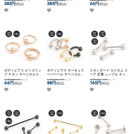
当店通常価格3,850円
のところ
当店通常価格3,850円
のところ
当店通常価格660円
のところ
ンプル ステンレス ネコポ
ンプル ステンレス ネコポ
ポスOK
キャプティブビー
385円
385円
66円
(税込)
(税込)
(税込)
スOK
[ 2G ] マザーオブパ
スOK
[ 4G ] マザーオブパ
ズリング
ールPLUG (ホワイトオパ
ールPLUG (ホワイトオパ
ール)
ール)
ボディピアス ビーズリン
ボディピアス サーキュラ
スタンダード カスタム ス
グ チタン サージカルステ
ーバーベル サージカルス
ペア 定番 シンプル ネジ
ンレス 金属アレルギー対
テンレス 金属アレルギー
式キャッチ ネコポスOK
バ
当店通常価格660円
のところ
当店通常価格880円
のところ
当店通常価格1,650円
のところ
応 14G 16G 18G シンプル
対応 14G 16G 18G シンプ
ーベル (シルバー)
66円
88円
165円
(税込)
(税込)
(税込)
可愛い ネコポスOK
キャプ
ル ネコポスOK
サーキュラ
ティブビーズリング (ロー
ーバーベル
ズゴールド)