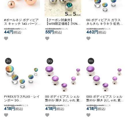
#ボールネジ ボディピア
【クーポン対象外】
0G ボディピアス ガラス
ス キャッチ 14G パーツ
【WEB限定価格】[70%OF]
きらきら キラキラ 虹色
ネジ式 軟骨ピアス カスタ
ボディピアス キャッチ ボ
艶やか 輝き おしゃれ 素
当店通常価格440円
のところ
当店通常価格550円
のところ
当店通常価格4,620円
のところ
マイズ アレンジ ステンレ
ール ネジ ジュエル 可愛
敵 大人っぽい きれい シ
44円
55円
462円
(税込)
(税込)
(税込)
ス ネコポスOK
[ 14G ] スペ
い アレンジ カスタム コ
ンプル ネコポスOK
[ 0G ]
アボールネジ (ローズゴー
ーディネート ネコポスOK
PYREXガラスPLUG (レイ
ルド)
一粒ジュエルネジ
ンボー)
PYREXガラスPLUG・レイ
0G ボディピアス シェル
00G ボディピアス シェル
ンボー 2G
艶やか 輝き おしゃれ 素
艶やか 輝き おしゃれ 素
ネコポスOK
[ 2G ] PYREX
敵 大人っぽい きれい シ
敵 大人っぽい きれい シ
当店通常価格4,180円
のところ
当店通常価格4,180円
のところ
当店通常価格4,180円
のところ
ガラスPLUG (レインボー)
ンプル ステンレス ネコポ
ンプル ステンレス ネコポ
418円
418円
418円
(税込)
(税込)
(税込)
スOK
[ 0G ] マザーオブパ
スOK
[ 00G ] マザーオブパ
ールPLUG (パープル)
ールPLUG (パープル)