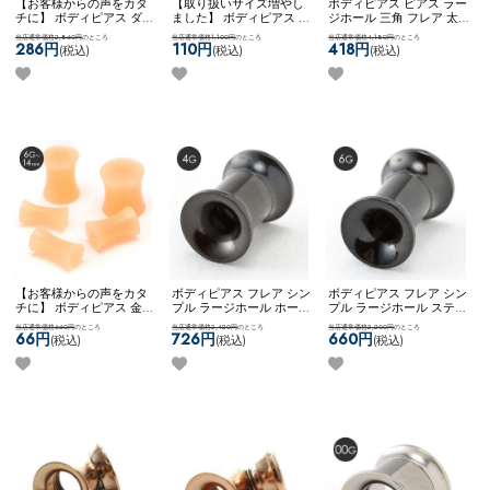
【お客様からの声をカタ
【取り扱いサイズ増やし
ボディピアス ピアス ラー
チに】 ボディピアス ダブ
ました】 ボディピアス ピ
ジホール 三角 フレア 太
ルフレア シンプル アレン
アス 拡張用 ホール スト
ゲージ ステンレス かっこ
当店通常価格2,860円
のところ
当店通常価格1,100円
のところ
当店通常価格4,180円
のところ
ジ カスタム 拡張 かっこ
レート ネコポスOK
拡張器
いい お洒落 おしゃれ ネ
286円
110円
418円
(税込)
(税込)
(税込)
いい ステンレス ネコポス
エキスパンダー
コポスOK
▲プレートPLUG
OK
[ 12mm ] ダブルフレア
【お客様からの声をカタ
ボディピアス フレア シン
ボディピアス フレア シン
チに】 ボディピアス 金属
プル ラージホール ホール
プル ラージホール ステン
アレルギー対応 6g 4g 2g
トゥ ステンレス 0G ネジ
レス 0G ネジ式 ネコポス
当店通常価格660円
のところ
当店通常価格2,420円
のところ
当店通常価格2,200円
のところ
0g 00g 12ｍｍ 14ｍｍ シ
式 ネコポスOK
[７0%OFF][
OK
[７0%OFF][ 6G ] ダブル
66円
726円
660円
(税込)
(税込)
(税込)
ークレット目立たない 学
4G ] ダブルフレア (ブラッ
フレア (ブラック)
校 職場 ホールキープ 冠
ク)
婚葬祭 ネコポスOK
シリコ
ンプラグリテーナー