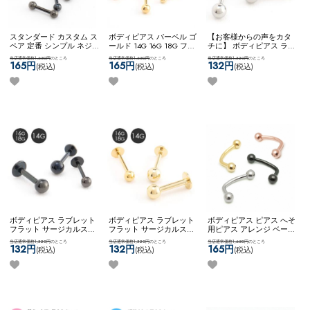
スタンダード カスタム ス
ボディピアス バーベル ゴ
【お客様からの声をカタ
ペア 定番 シンプル ネジ
ールド 14G 16G 18G ファ
チに】 ボディピアス ラブ
式キャッチ ネコポスOK
バ
ーストピアス サージカル
レット カスタム アレンジ
当店通常価格1,650円
のところ
当店通常価格1,650円
のところ
当店通常価格1,320円
のところ
ーベル (ブラック)
ステンレス シンプル ネコ
サージカルステンレス
165円
165円
132円
(税込)
(税込)
(税込)
ポスOK
バーベル (ゴール
2way ネコポスOK
ラブレ
ド)
ット (シルバー)
ボディピアス ラブレット
ボディピアス ラブレット
ボディピアス ピアス へそ
フラット サージカルステ
フラット サージカルステ
用ピアス アレンジ ベース
ンレス ブラック シンプル
ンレス ゴールド シンプル
アイテム カスタム 自社開
当店通常価格1,320円
のところ
当店通常価格1,320円
のところ
当店通常価格1,650円
のところ
14G 16G 18G ネコポスOK
14G 16G 18G ネコポスOK
発商品 8mm 10mm ネコポ
132円
132円
165円
(税込)
(税込)
(税込)
ラブレット (ブラック)
ラブレット (ゴールド)
スOK
カーブドナベル