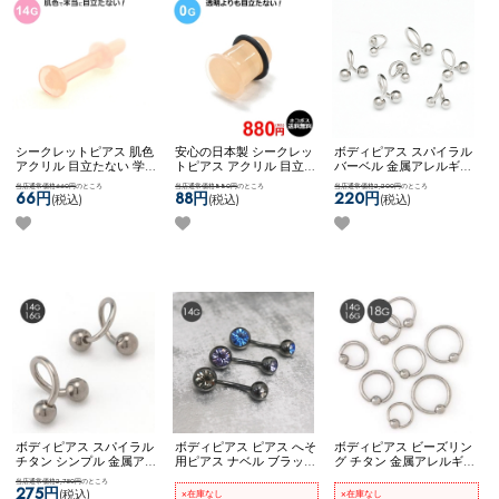
シークレットピアス 肌色
安心の日本製 シークレッ
ボディピアス スパイラル
アクリル 目立たない 学校
トピアス アクリル 目立た
バーベル 金属アレルギー
用 就寝用 冠婚葬祭 隠す
ない 学校用 就寝用 冠婚
対応 サージカルステンレ
当店通常価格660円
のところ
当店通常価格880円
のところ
当店通常価格2,200円
のところ
ピアス ネコポスOK
アクリ
葬祭 隠すピアス ネコポス
ス シンプル 両ネジタイプ
66円
88円
220円
(税込)
(税込)
(税込)
ルセプタムキーパー (14G)
OK
アクリルセプタムキー
ネコポスOK
【お客様から
パー (0G)
の声をカタチに】【スタ
ンダード】スパイラルバ
ーベル
ボディピアス スパイラル
ボディピアス ピアス へそ
ボディピアス ビーズリン
チタン シンプル 金属アレ
用ピアス ナベル ブラック
グ チタン 金属アレルギー
ルギー対応 ネコポスOK
[
クリア ブルー ブラックダ
対応 14G 16G 18G シンプ
当店通常価格2,750円
のところ
チタン ] スパイラルバー
イヤモンド フューシャ レ
ル ネコポスOK
[ チタン ]
275円
(税込)
×在庫なし
×在庫なし