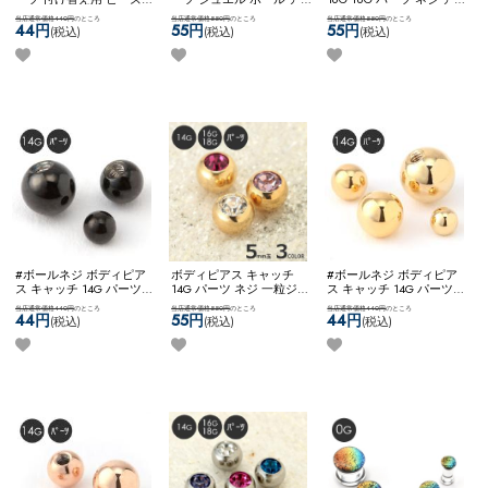
ング 定番 スタンダード
レンジ カスタム コーディ
ンジ カスタム コーディネ
当店通常価格440円
のところ
当店通常価格550円
のところ
当店通常価格550円
のところ
4mm 5mm 6mm 8mm ネ
ネート 可愛い かわいい
ート ブラック 黒 ネコポ
44円
55円
55円
(税込)
(税込)
(税込)
コポスOK
スペアクリップ
ネコポスOK
一粒ジュエル
スOK
一粒ジュエルネジ
インボール (シルバー)
クリップインボール
#ボールネジ ボディピア
ボディピアス キャッチ
#ボールネジ ボディピア
ス キャッチ 14G パーツ
14G パーツ ネジ 一粒ジュ
ス キャッチ 14G パーツ
ネジ式 軟骨ピアス アレン
エル ボールネジ アレンジ
ネジ式 軟骨ピアス カスタ
当店通常価格440円
のところ
当店通常価格550円
のところ
当店通常価格440円
のところ
ジ カスタム カスタマイズ
カスタム ステンレス ネコ
マイズ アレンジ ステンレ
44円
55円
44円
(税込)
(税込)
(税込)
ステンレス ネコポスOK
[
ポスOK
一粒ジュエルネジ
ス ネコポスOK
[ 14G ] スペ
14G ] スペアボールネジ
アボールネジ (ゴールド)
(ブラック)