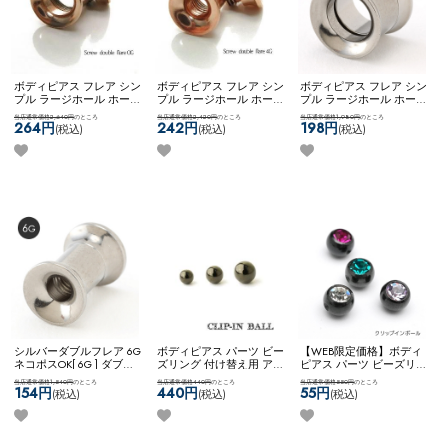
ボディピアス フレア シン
ボディピアス フレア シン
ボディピアス フレア シン
プル ラージホール ホール
プル ラージホール ホール
プル ラージホール ホール
トゥ ステンレス 0G ネジ
トゥ ステンレス 4G ネジ
トゥ ステンレス 00G ネジ
当店通常価格2,640円
のところ
当店通常価格2,420円
のところ
当店通常価格1,980円
のところ
式 ネコポスOK
[ 0G ] ダブ
式 ネコポスOK
[ 4G ] ダブ
式 ネコポスOK
[ 00G ] ダブ
264円
242円
198円
(税込)
(税込)
(税込)
ルフレア (ローズゴール
ルフレア (ローズゴール
ルフレア (シルバー)
ド)
ド)
シルバーダブルフレア 6G
ボディピアス パーツ ビー
【WEB限定価格】ボディ
ネコポスOK
[ 6G ] ダブル
ズリング 付け替え用 アレ
ピアス パーツ ビーズリン
フレア (シルバー)
ンジ カスタム コーディネ
グ ジュエル 付け替え用
当店通常価格1,540円
のところ
当店通常価格440円
のところ
当店通常価格550円
のところ
ート 黒 ブラック 4mm
アレンジ カスタム コーデ
154円
440円
55円
(税込)
(税込)
(税込)
5mm 6mm ネコポスOK
ク
ィネート 黒 ブラック ネ
リップインボール (ブラッ
コポスOK
ジュエルクリッ
ク)
プインボール