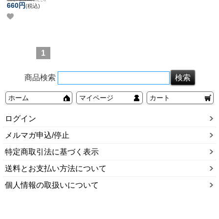
ィピアス ピアス スパイラ
660円
(税込)
ル ツイスト カスタム ア
レンジ 両ネジ ネコポス
OK
【NEON】 [ チタン ]
スパイラルバーベル (レイ
ンボー)
1
商品検索
ホーム
マイページ
カート
ログイン
メルマガ申込/停止
特定商取引法に基づく表示
送料とお支払い方法について
個人情報の取扱いについて