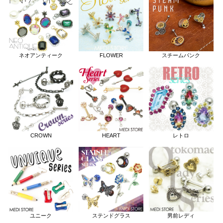
ネオアンティーク
FLOWER
スチームパンク
CROWN
HEART
レトロ
ユニーク
ステンドグラス
男前レディ