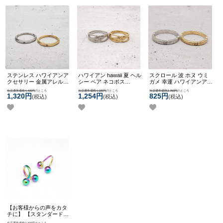
ステンレス ハワイアンア
ハワイアン hawaii 夏 ヘル
スクロール 波 ホヌ ウミ
クセサリー 金属アレルギ
シー ペア ネコポス
ガメ 幸運 ハワイアンアク
ー対応 リング 指輪 スク
OK
【Hawaii】クロスウェ
セサリー リング 指輪 5号
当店通常価格4,400円
のところ
当店通常価格4,180円
のところ
当店通常価格2,750円
のところ
ロール キレイめ 細身
ーブリング
7号 9号 11号 13号 15号
1,320円
1,254円
825円
(税込)
(税込)
(税込)
【ネコポス全品送料無
17号 19号 ステンレス メ
料】
【Hawaii】スリムone
ンズサイズ ペア ネコポス
ジュエルリング
OK
【Hawaii】 スクロール
風ホヌリング
【お客様からの声をカタ
チに】 【スタンダード】
チタンコーティング ボデ
当店通常価格2,200円
のところ