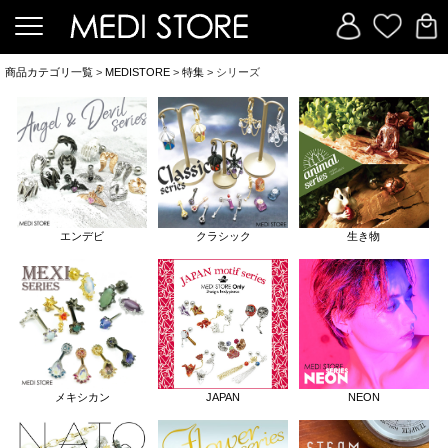
商品カテゴリ一覧
>
MEDISTORE
>
特集
> シリーズ
エンデビ
クラシック
生き物
メキシカン
JAPAN
NEON