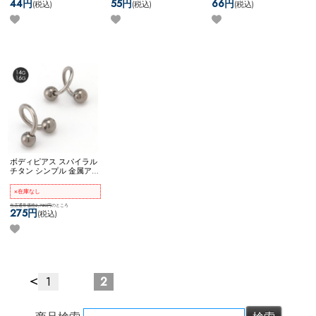
44円
55円
66円
(税込)
(税込)
(税込)
ズゴールド)
ボディピアス スパイラル
チタン シンプル 金属アレ
ルギー対応 ネコポスOK
[
チタン ] スパイラルバー
×在庫なし
ベル
当店通常価格2,750円
のところ
275円
(税込)
<
1
2