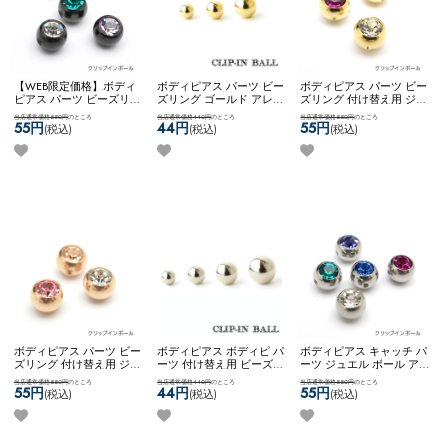
【WEB限定価格】ボディ
ボディピアス パーツ ビー
ボディピアス パーツ ビー
ピアス パーツ ビーズリン
ズリング ゴールド アレン
ズリング 付け替え用 ジュ
グ ジュエル 付け替え用
ジ カスタム コーディネー
エル カスタム アレンジ
当店通常価格550円
のところ
当店通常価格440円
のところ
当店通常価格550円
のところ
アレンジ カスタム コーデ
ト 定番 スタンダード
コーディネート ネコポス
55円
44円
55円
(税込)
(税込)
(税込)
ィネート 黒 ブラック ネ
4mm 5mm 6mm ネコポス
OK
ジュエルクリップイン
コポスOK
ジュエルクリッ
OK
クリップインボール
ボール
プインボール
(ゴールド)
ボディピアス パーツ ビー
ボディピアス ボディピ パ
ボディピアス キャッチ パ
ズリング 付け替え用 ジュ
ーツ 付け替え用 ビーズリ
ーツ ジュエル ボール ア
エル カスタム アレンジ
ング 定番 スタンダード
レンジ カスタム コーディ
当店通常価格550円
のところ
当店通常価格440円
のところ
当店通常価格550円
のところ
コーディネート ネコポス
4mm 5mm 6mm 8mm ネ
ネート 可愛い かわいい
55円
44円
55円
(税込)
(税込)
(税込)
OK
ジュエルクリップイン
コポスOK
スペアクリップ
ネコポスOK
一粒ジュエル
ボール
インボール (シルバー)
クリップインボール