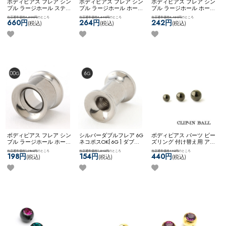
ボディピアス フレア シン
ボディピアス フレア シン
ボディピアス フレア シン
プル ラージホール ステン
プル ラージホール ホール
プル ラージホール ホール
レス 0G ネジ式 ネコポス
トゥ ステンレス 0G ネジ
トゥ ステンレス 4G ネジ
当店通常価格2,200円
のところ
当店通常価格2,640円
のところ
当店通常価格2,420円
のところ
OK
[ 6G ] ダブルフレア (ブ
式 ネコポスOK
[ 0G ] ダブ
式 ネコポスOK
[ 4G ] ダブ
660円
264円
242円
(税込)
(税込)
(税込)
ラック)
ルフレア (ローズゴール
ルフレア (ローズゴール
ド)
ド)
ボディピアス フレア シン
シルバーダブルフレア 6G
ボディピアス パーツ ビー
プル ラージホール ホール
ネコポスOK
[ 6G ] ダブル
ズリング 付け替え用 アレ
トゥ ステンレス 00G ネジ
フレア (シルバー)
ンジ カスタム コーディネ
当店通常価格1,980円
のところ
当店通常価格1,540円
のところ
当店通常価格440円
のところ
式 ネコポスOK
[ 00G ] ダブ
ート 黒 ブラック 4mm
198円
154円
440円
(税込)
(税込)
(税込)
ルフレア (シルバー)
5mm 6mm ネコポスOK
ク
リップインボール (ブラッ
ク)