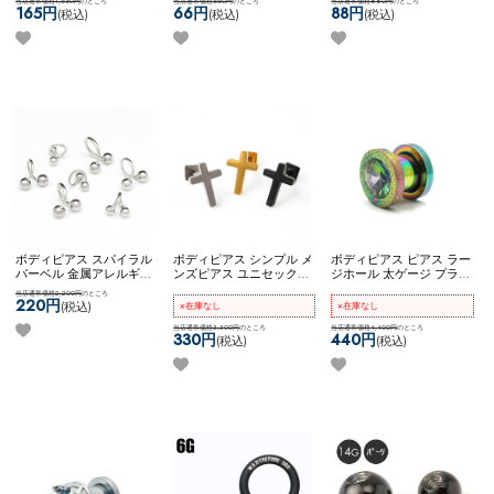
当店通常価格1,650円
のところ
当店通常価格660円
のところ
当店通常価格880円
のところ
発商品 8mm 10mm ネコポ
ピアス ネコポスOK
アクリ
葬祭 隠すピアス ネコポス
165円
66円
88円
(税込)
(税込)
(税込)
スOK
カーブドナベル
ルセプタムキーパー (14G)
OK
アクリルセプタムキー
パー (0G)
ボディピアス スパイラル
ボディピアス シンプル メ
ボディピアス ピアス ラー
バーベル 金属アレルギー
ンズピアス ユニセックス
ジホール 太ゲージ プラグ
対応 サージカルステンレ
【ネコポス全品送料無
トンネル 大きいサイズ 拡
当店通常価格2,200円
のところ
ス シンプル 両ネジタイプ
料】
【edge】クロススタ
張 一粒ジュエル サンド加
220円
(税込)
×在庫なし
×在庫なし
ネコポスOK
【お客様から
ッズ
工 ネコポス不可
[ 0G ] ジ
の声をカタチに】【スタ
当店通常価格3,300円
のところ
ュエルフレッシュトンネ
当店通常価格4,400円
のところ
330円
440円
(税込)
(税込)
ンダード】スパイラルバ
ル
ーベル