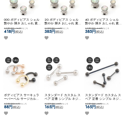
00G ボディピアス シェル
2G ボディピアス シェル
4G ボディピアス シェル
艶やか 輝き おしゃれ 素
艶やか 輝き おしゃれ 素
艶やか 輝き おしゃれ 素
敵 大人っぽい きれい シ
敵 大人っぽい きれい シ
敵 大人っぽい きれい シ
当店通常価格4,180円
のところ
当店通常価格3,850円
のところ
当店通常価格3,850円
のところ
ンプル ステンレス ネコポ
ンプル ステンレス ネコポ
ンプル ステンレス ネコポ
418円
385円
385円
(税込)
(税込)
(税込)
スOK
[ 00G ] マザーオブパ
スOK
[ 2G ] マザーオブパ
スOK
[ 4G ] マザーオブパ
ールPLUG (ホワイトオパ
ールPLUG (ホワイトオパ
ールPLUG (ホワイトオパ
ール)
ール)
ール)
ボディピアス サーキュラ
スタンダード カスタム ス
スタンダード カスタム ス
ーバーベル サージカルス
ペア 定番 シンプル ネジ
ペア 定番 シンプル ネジ
テンレス 金属アレルギー
式キャッチ ネコポスOK
バ
式キャッチ ネコポスOK
バ
当店通常価格880円
のところ
当店通常価格1,650円
のところ
当店通常価格1,650円
のところ
対応 14G 16G 18G シンプ
ーベル (シルバー)
ーベル (ブラック)
88円
165円
165円
(税込)
(税込)
(税込)
ル ネコポスOK
サーキュラ
ーバーベル