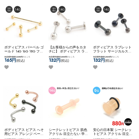
ボディピアス バーベル ゴ
【お客様からの声をカタ
ボディピアス ラブレット
ールド 14G 16G 18G ファ
チに】 ボディピアス ラブ
フラット サージカルステ
ーストピアス サージカル
レット カスタム アレンジ
ンレス ブラック シンプル
当店通常価格1,650円
のところ
当店通常価格1,320円
のところ
当店通常価格1,320円
のところ
ステンレス シンプル ネコ
サージカルステンレス
14G 16G 18G ネコポスOK
165円
132円
132円
(税込)
(税込)
(税込)
ポスOK
バーベル (ゴール
2way ネコポスOK
ラブレ
ラブレット (ブラック)
ド)
ット (シルバー)
ボディピアス ピアス へそ
シークレットピアス 肌色
安心の日本製 シークレッ
用ピアス アレンジ ベース
アクリル 目立たない 学校
トピアス アクリル 目立た
アイテム カスタム 自社開
用 就寝用 冠婚葬祭 隠す
ない 学校用 就寝用 冠婚