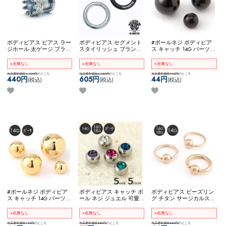
ボディピアス ピアス ラー
ボディピアス セグメント
#ボールネジ ボディピア
ジホール 太ゲージ プラグ
スタイリッシュ ブランド
ス キャッチ 14G パーツ
トンネル 大きいサイズ 拡
ロゴ入り MADC ステンレ
ネジ式 軟骨ピアス アレン
張 王冠 ネコポス不可
[ 0G
ス シンプル かっこいい
ジ カスタム カスタマイズ
×在庫なし
×在庫なし
×在庫なし
] クラウンジュエルフレッ
ネコポスOK
【M.A.D
ステンレス ネコポスOK
[
シュトンネル
当店通常価格4,400円
のところ
CULTURE 360】 [ 6G ] セグ
当店通常価格6,050円
のところ
14G ] スペアボールネジ
当店通常価格440円
のところ
440円
605円
44円
(税込)
(税込)
(税込)
メントリング
(ブラック)
#ボールネジ ボディピア
ボディピアス キャッチ ボ
ボディピアス ビーズリン
ス キャッチ 14G パーツ
ール ネジ ジュエル 可愛
グ チタン サージカルステ
ネジ式 軟骨ピアス カスタ
い アレンジ カスタム コ
ンレス 金属アレルギー対
マイズ アレンジ ステンレ
ーディネート ネコポスOK
応 14G 16G 18G シンプル
×在庫なし
×在庫なし
×在庫なし
ス ネコポスOK
[ 14G ] スペ
一粒ジュエルネジ
可愛い ネコポスOK
キャプ
アボールネジ (ゴールド)
当店通常価格440円
のところ
当店通常価格550円
のところ
ティブビーズリング (ロー
当店通常価格660円
のところ