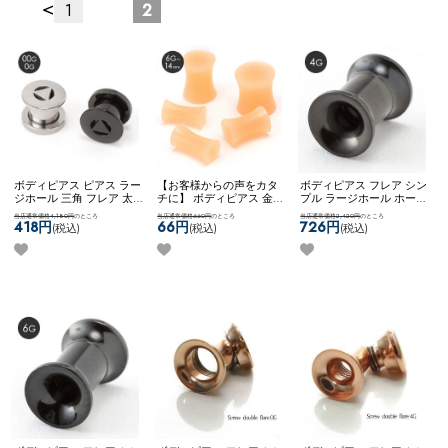
<
1
2
ボディピアス ピアス ラー
【お客様からの声をカタ
ボディピアス フレア シン
ジホール 三角 フレア 太
チに】 ボディピアス 金属
プル ラージホール ホール
ゲージ ステンレス かっこ
アレルギー対応 6g 4g 2g
トゥ ステンレス 0G ネジ
当店通常価格4,180円
のところ
当店通常価格660円
のところ
当店通常価格2,420円
のところ
いい お洒落 おしゃれ ネ
0g 00g 12ｍｍ 14ｍｍ シ
式 ネコポスOK
[ 4G ] ダブ
418円
66円
726円
(税込)
(税込)
(税込)
コポスOK
▲プレートPLUG
ークレット目立たない 学
ルフレア (ブラック)
校 職場 ホールキープ 冠
婚葬祭 ネコポスOK
シリコ
ンプラグリテーナー