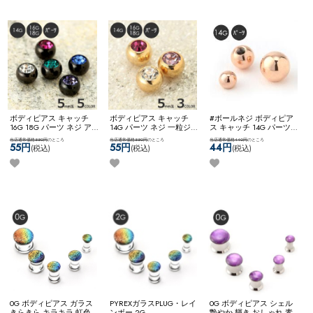
ボディピアス キャッチ
ボディピアス キャッチ
#ボールネジ ボディピア
16G 18G パーツ ネジ アレ
14G パーツ ネジ 一粒ジュ
ス キャッチ 14G パーツ
ンジ カスタム コーディネ
エル ボールネジ アレンジ
ネジ式 軟骨ピアス カスタ
当店通常価格550円
のところ
当店通常価格550円
のところ
当店通常価格440円
のところ
ート ブラック 黒 ネコポ
カスタム ステンレス ネコ
マイズ アレンジ ステンレ
55円
55円
44円
(税込)
(税込)
(税込)
スOK
一粒ジュエルネジ
ポスOK
一粒ジュエルネジ
ス ネコポスOK
[ 14G ] スペ
アボールネジ (ローズゴー
ルド)
0G ボディピアス ガラス
PYREXガラスPLUG・レイ
0G ボディピアス シェル
きらきら キラキラ 虹色
ンボー 2G
艶やか 輝き おしゃれ 素